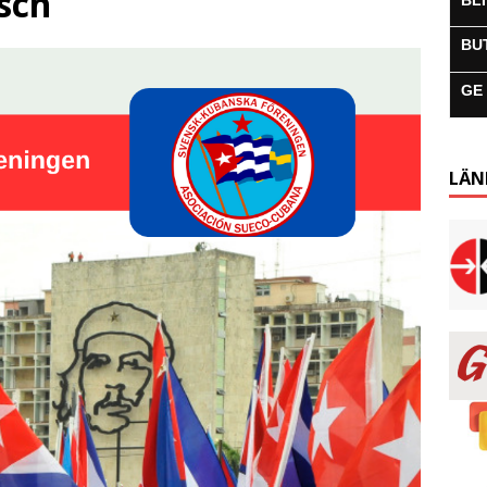
sch
BL
BU
GE
LÄN