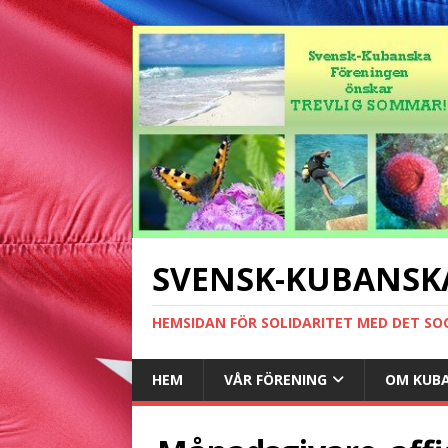
SVENSK-KUBANSK
HEMSIDAN FÖR SOLIDARITET MED DET SO
HEM
VÅR FÖRENING
OM KUB