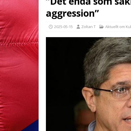
”Det enda som sakn
aggression”
2025-05-15
Zoltan T
Aktuellt om K