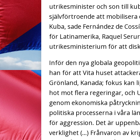
utrikesminister och son till k
självförtroende att mobiliser
Kuba, sade Fernández de Cossí
för Latinamerika, Raquel Seru
utrikesministerium för att dis
Inför den nya globala geopoli
han för att Vita huset attackera
Grönland, Kanada; fokus kan l
hot mot flera regeringar, och
genom ekonomiska påtrycknin
politiska processerna i våra lä
för aggression. Det är uppenba
verklighet (…) Frånvaron av kri