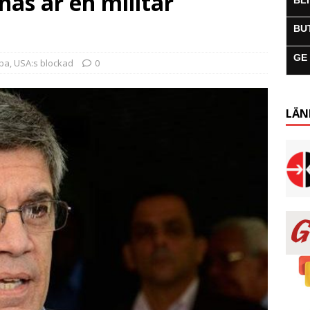
as är en militär
BL
BU
GE
uba
,
USA:s blockad
0
LÄN