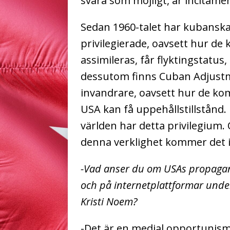
svåra som möjligt, är incitame
Sedan 1960-talet har kubanska
privilegierade, oavsett hur de ko
assimileras, får flyktingstatus
dessutom finns Cuban Adjustm
invandrare, oavsett hur de kom 
USA kan få uppehållstillstånd.
världen har detta privilegium.
denna verklighet kommer det ir
-Vad anser du om USAs propagan
och på internetplattformar under
Kristi Noem?
-Det är en medial opportunism