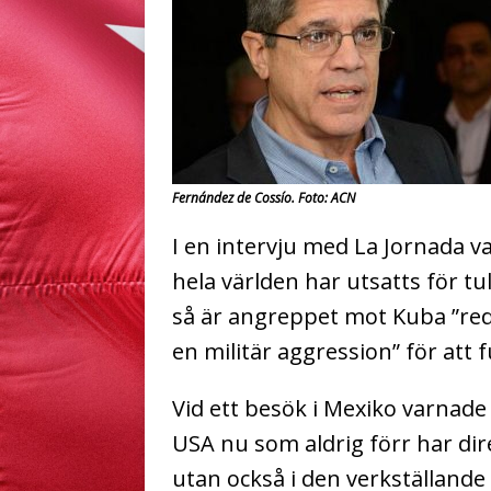
Fernández de Cossío. Foto: ACN
I en intervju med La Jornada v
hela världen har utsatts för t
så är angreppet mot Kuba ”red
en militär aggression” för att 
Vid ett besök i Mexiko varnade
USA nu som aldrig förr har dire
utan också i den verkställande