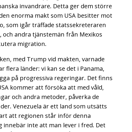
ubanska invandrare.
Detta ger dem större
a den enorma makt som USA besitter mot
o, som igår träffade statssekreteraren
r, och andra tjänstemän från Mexikos
kutera migration.
tiken, med Trump vid makten, varnade
r flera länder: vi kan se det i Panama,
igga på progressiva regeringar.
Det finns
 USA kommer att försöka att med våld,
gar och andra metoder, påverka de
nder. Venezuela är ett land som utsätts
rt att regionen står inför denna
g innebär inte att man lever i fred. Det