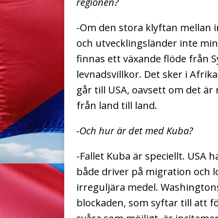
regionen?
-Om den stora klyftan mellan i
och utvecklingsländer inte min
finnas ett växande flöde från Sy
levnadsvillkor. Det sker i Afrik
går till USA, oavsett om det är 
från land till land.
-Och hur är det med Kuba?
-Fallet Kuba är speciellt. USA
både driver på migration och loc
irreguljära medel. Washingtons 
blockaden, som syftar till att 