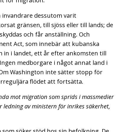
nt för migration.
 invandrare dessutom varit
rsat gränsen, till sjöss eller till lands; de
, skyddas och får anställning. Och
ent Act, som innebär att kubanska
in i landet, ett år efter ankomsten till
 Ingen medborgare i något annat land i
 Om Washington inte sätter stopp för
reguljära flödet att fortsätta.
da mot migration som sprids i massmedier
 ledning av ministern för inrikes säkerhet,
 som söker stöd hos sin befolkning. De