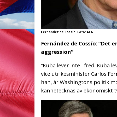
Fernández de Cossío. Foto: ACN
Fernández de Cossío: ”Det e
aggression”
”Kuba lever inte i fred. Kuba l
vice utrikesminister Carlos F
han, är Washingtons politik m
kännetecknas av ekonomiskt 