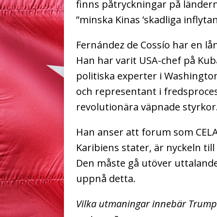
finns påtryckningar på länderna
”minska Kinas ’skadliga inflyta
Fernández de Cossío har en lå
Han har varit USA-chef på Kub
politiska experter i Washingto
och representant i fredsproc
revolutionära väpnade styrkor
Han anser att forum som CEL
Karibiens stater, är nyckeln til
Den måste gå utöver uttalanden 
uppnå detta.
Vilka utmaningar innebär Trumps 