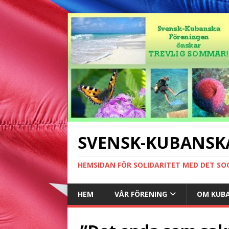
SVENSK-KUBANSK
HEMSIDAN FÖR SOLIDARITET MED DET SO
HEM
VÅR FÖRENING
OM KUB