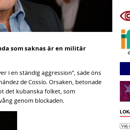
nda som saknas är en militär
ever i en ständig aggression”, sade öns
ernández de Cossío. Orsaken, betonade
ot det kubanska folket, som
tvång genom blockaden.
LOK