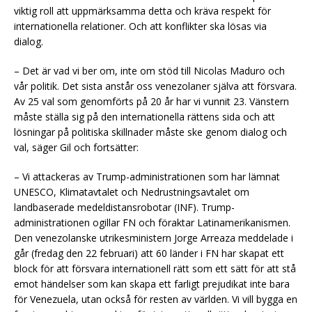
viktig roll att uppmärksamma detta och kräva respekt för
internationella relationer. Och att konflikter ska lösas via
dialog.
– Det är vad vi ber om, inte om stöd till Nicolas Maduro och
vår politik. Det sista anstår oss venezolaner själva att försvara.
Av 25 val som genomförts på 20 år har vi vunnit 23. Vänstern
måste ställa sig på den internationella rättens sida och att
lösningar på politiska skillnader måste ske genom dialog och
val, säger Gil och fortsätter:
– Vi attackeras av Trump-administrationen som har lämnat
UNESCO, Klimatavtalet och Nedrustningsavtalet om
landbaserade medeldistansrobotar (INF). Trump-
administrationen ogillar FN och föraktar Latinamerikanismen.
Den venezolanske utrikesministern Jorge Arreaza meddelade i
går (fredag den 22 februari) att 60 länder i FN har skapat ett
block för att försvara internationell rätt som ett sätt för att stå
emot händelser som kan skapa ett farligt prejudikat inte bara
för Venezuela, utan också för resten av världen. Vi vill bygga en