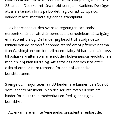
23 januari. Det sker militära mobiliseringar i Karibien. De säger
att alla alternativ finns på bordet. Jag tror att Europa och
världen måste motsätta sig denna ståndpunkt.
– Jag har meddelat den svenska regeringen och andra
europeiska länder att vi är beredda att omedelbart sätta igång
en nationell dialog. De länder jag besökt vill stödja detta
initiativ och de är också beredda att stå emot påtryckningarna
från Washington som inte vill ha en dialog. Vi har även vänt oss
till politiska krafter som är emot den bolivarianska revolutionen
med en inbjudan till dialog. Att sätta oss ner och leta efter
olika alternativ inom ramarna för den bolivarianska
konstitutionen.
Sverige och majoriteten av EU-länderna erkänner Juan Guaidó
som landets president. Men det ser inte Yvan Gil som ett
hinder för att EU ska medverka i en fredlig lösning av
konflikten.
– Att erkänna eller inte Venezuelas president är enbart det