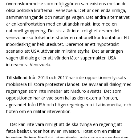
överenskommelse som möjliggör en samexistens mellan de
olika politiska krafterna i Venezuela. Det är den enda rimliga,
sammanhängande och naturliga vägen. Det andra alternativet
är en konfrontation med en utländsk makt. Inte med en
nationell gruppering. Det sista är inte troligt eftersom det
venezolanska folket inte stöder en nationell konfrontation. Ett
inbördeskrig är helt uteslutet. Däremot är ett hypotetiskt
scenario att USA utövar sin militära styrka. Det är antingen
vägen till dialog eller att världen låter supermakten USA
intervenera Venezuela.
Till skillnad från 2014 och 2017 har inte oppositionen lyckats
mobilisera till stora protester i landet. De avvisar all dialog med
regeringen som inte innebär att Maduro avsätts. Det som
oppositionen har är vad som kallas den externa fronten,
agerandet från USA och högerregeringarna i Latinamerika, och
hoten om en militär intervention.
– Det kan inte vara rimligt att de ska tvinga en regering att
fatta beslut under hot av en invasion. Hotet om en militär
invasion är inte förtäckt, utan direkt, och varje dag sedan den