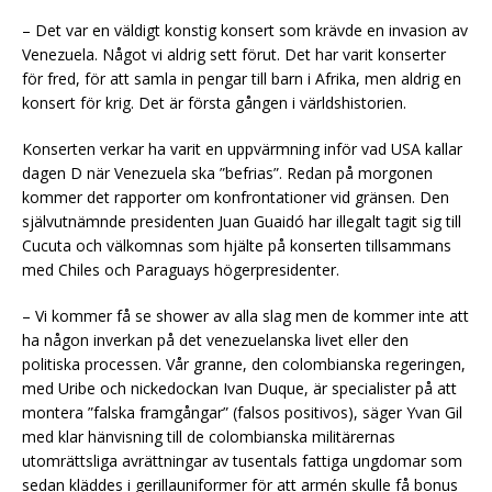
– Det var en väldigt konstig konsert som krävde en invasion av
Venezuela. Något vi aldrig sett förut. Det har varit konserter
för fred, för att samla in pengar till barn i Afrika, men aldrig en
konsert för krig. Det är första gången i världshistorien.
Konserten verkar ha varit en uppvärmning inför vad USA kallar
dagen D när Venezuela ska ”befrias”. Redan på morgonen
kommer det rapporter om konfrontationer vid gränsen. Den
självutnämnde presidenten Juan Guaidó har illegalt tagit sig till
Cucuta och välkomnas som hjälte på konserten tillsammans
med Chiles och Paraguays högerpresidenter.
– Vi kommer få se shower av alla slag men de kommer inte att
ha någon inverkan på det venezuelanska livet eller den
politiska processen. Vår granne, den colombianska regeringen,
med Uribe och nickedockan Ivan Duque, är specialister på att
montera ”falska framgångar” (falsos positivos), säger Yvan Gil
med klar hänvisning till de colombianska militärernas
utomrättsliga avrättningar av tusentals fattiga ungdomar som
sedan kläddes i gerillauniformer för att armén skulle få bonus