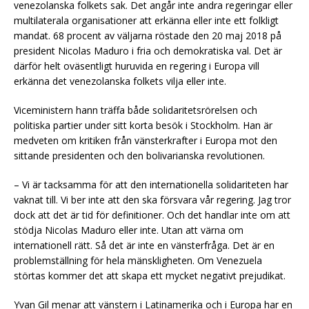
venezolanska folkets sak. Det angår inte andra regeringar eller
multilaterala organisationer att erkänna eller inte ett folkligt
mandat. 68 procent av väljarna röstade den 20 maj 2018 på
president Nicolas Maduro i fria och demokratiska val. Det är
därför helt oväsentligt huruvida en regering i Europa vill
erkänna det venezolanska folkets vilja eller inte.
Viceministern hann träffa både solidaritetsrörelsen och
politiska partier under sitt korta besök i Stockholm. Han är
medveten om kritiken från vänsterkrafter i Europa mot den
sittande presidenten och den bolivarianska revolutionen.
– Vi är tacksamma för att den internationella solidariteten har
vaknat till. Vi ber inte att den ska försvara vår regering. Jag tror
dock att det är tid för definitioner. Och det handlar inte om att
stödja Nicolas Maduro eller inte. Utan att värna om
internationell rätt. Så det är inte en vänsterfråga. Det är en
problemställning för hela mänskligheten. Om Venezuela
störtas kommer det att skapa ett mycket negativt prejudikat.
Yvan Gil menar att vänstern i Latinamerika och i Europa har en