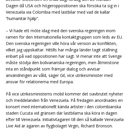
Dagen då USA och högeroppositionen ska försöka ta sig in i
Venezuela via Colombia med lastbilar med vad de kallar
”humanitär hjälp”.
– Vi hade ett möte idag med den svenska regeringen inom
ramen för den Internationella kontaktgruppen som leds av EU.
Den svenska regeringen ville höra vår version av konflikten,
vilket jag uppskattar. Hittills har många länder tagit ställning
enbart på vad oppositionen har sagt. Vi menar inte att Sverige
måste stödja den bolivarianska regeringen, men åtminstone
inta en ståndpunkt som främjar dialog och avvisar
användningen av våld, säger Gil, vice utrikesminister med
ansvar för relationerna med Europa.
På vice utrikesministerns mobil kommer det oavbrutet nyheter
och meddelanden från Venezuela. På fredagen anordnades en
konsert med internationellt kända artister i den colombianska
staden Cucuta vid gränsen där lastbilarna ska köra in dagen
efter till Venezuela. Initiativtagaren till den så kallade Venezuela
Live Aid är ägaren av flygbolaget Virgin, Richard Bronson.