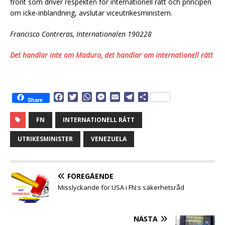
front som driver respekten för internationell rätt och principen
om icke-inblandning, avslutar viceutrikesministern.
Francisco Contreras, Internationalen 190228
Det handlar inte om Maduro, det handlar om internationell rätt
F
T
W
M
E
T
D
Share
a
w
h
e
m
e
e
c
i
a
s
a
l
l
FN
INTERNATIONELL RÄTT
e
t
t
s
i
e
a
b
t
s
e
l
g
UTRIKESMINISTER
VENEZUELA
o
e
A
n
r
o
r
p
g
a
k
p
e
m
FÖREGÅENDE
r
Misslyckande för USA i FN:s säkerhetsråd
NÄSTA