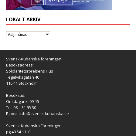
LOKALT ARKIV
Svensk-Kubanska föreningen
Besöksadress:
Solidaritetsrörelsens Hus
Tegelviksgatan 40
116 41 Stockholm
Besökstid:
Onsdagar kl 09-15
Tel: 08 – 31 95 30
E-post:
info@svensk-kubanska.se
Svensk-Kubanska Föreningen
pg 40 54 11–0