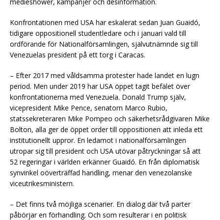
medieshower, kampanjer och desinformation.
Konfrontationen med USA har eskalerat sedan Juan Guaidó,
tidigare oppositionell studentledare och i januari vald till
ordförande för Nationalförsamlingen, självutnämnde sig till
Venezuelas president på ett torg i Caracas.
– Efter 2017 med våldsamma protester hade landet en lugn
period. Men under 2019 har USA öppet tagit befälet över
konfrontationerna med Venezuela. Donald Trump själv,
vicepresident Mike Pence, senatorn Marco Rubio,
statssekreteraren Mike Pompeo och säkerhetsrådgivaren Mike
Bolton, alla ger de öppet order till oppositionen att inleda ett
institutionellt uppror. En ledamot i nationalförsamlingen
utropar sig till president och USA utövar påtryckningar så att
52 regeringar i världen erkänner Guaidó. En från diplomatisk
synvinkel oöverträffad handling, menar den venezolanske
viceutrikesministern.
– Det finns två möjliga scenarier. En dialog där två parter
påbörjar en förhandling. Och som resulterar i en politisk