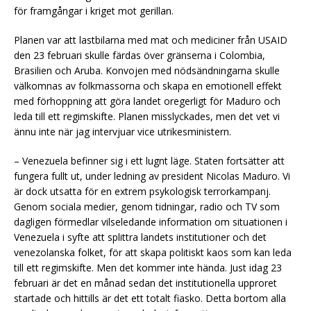
för framgångar i kriget mot gerillan.
Planen var att lastbilarna med mat och mediciner från USAID
den 23 februari skulle färdas över gränserna i Colombia,
Brasilien och Aruba. Konvojen med nödsändningarna skulle
välkomnas av folkmassorna och skapa en emotionell effekt
med förhoppning att göra landet oregerligt för Maduro och
leda till ett regimskifte. Planen misslyckades, men det vet vi
ännu inte när jag intervjuar vice utrikesministern.
– Venezuela befinner sig i ett lugnt läge. Staten fortsätter att
fungera fullt ut, under ledning av president Nicolas Maduro. Vi
är dock utsatta för en extrem psykologisk terrorkampanj.
Genom sociala medier, genom tidningar, radio och TV som
dagligen förmedlar vilseledande information om situationen i
Venezuela i syfte att splittra landets institutioner och det
venezolanska folket, för att skapa politiskt kaos som kan leda
till ett regimskifte. Men det kommer inte hända. Just idag 23
februari är det en månad sedan det institutionella upproret
startade och hittills är det ett totalt fiasko. Detta bortom alla