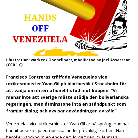
Illustration: worker / Openclipart, modifierad av Joel Assarsson
(CC0 1.0)
Francisco Contreras träffade Venezuelas vice
utrikesminister Yvan Gil på blixtbesök i Stockholm för
att vädja om internationellt stöd mot kuppen: ”Vi
menar inte att Sverige måste stödja den bolivarianska
regeringen, men åtminstone inta en ståndpunkt som
främjar dialog och avvisar användningen av våld”.
Venezuelas vice utrikesminister Yvan Gil är på språng. Han har
hunnit besöka sju europeiska länder på väldigt kort tid. Han
besöker Stockholm en enda dag, lördag den 23 februari.