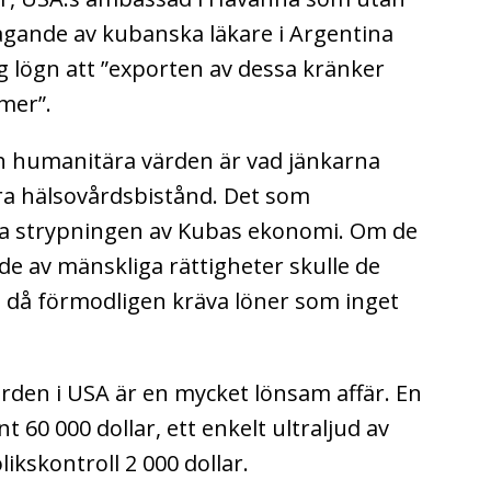
tagande av kubanska läkare i Argentina
g lögn att ”exporten av dessa kränker
mer”.
 humanitära värden är vad jänkarna
ra hälsovårdsbistånd. Det som
tta strypningen av Kubas ekonomi. Om de
de av mänskliga rättigheter skulle de
 då förmodligen kräva löner som inget
ården i USA är en mycket lönsam affär. En
 60 000 dollar, ett enkelt ultraljud av
ikskontroll 2 000 dollar.