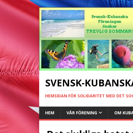
SVENSK-KUBANSK
HEMSIDAN FÖR SOLIDARITET MED DET SO
HEM
VÅR FÖRENING
OM KUB