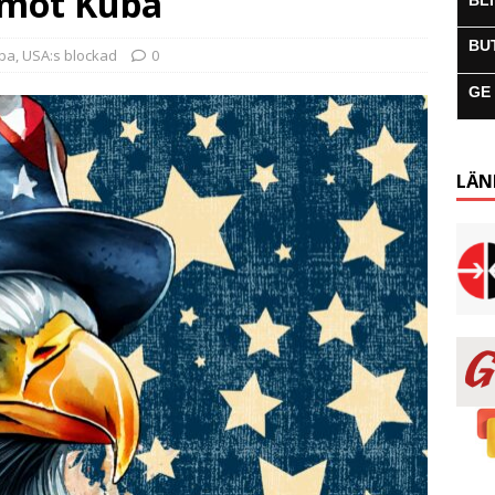
t mot Kuba
BL
BU
uba
,
USA:s blockad
0
GE
LÄN