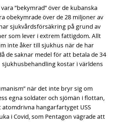
g vara ”bekymrad” över de kubanska
ara obekymrade över de 28 miljoner av
ar sjukvårdsförsäkring på grund av
ner som lever i extrem fattigdom. Allt
som inte åker till sjukhus när de har
å de saknar medel för att betala de 34
n sjukhusbehandling kostar i världens
umanism” när det inte bryr sig om
s egna soldater och sjömän i flottan,
det atomdrivna hangarfartyget USS
uka i Covid, som Pentagon vägrade att