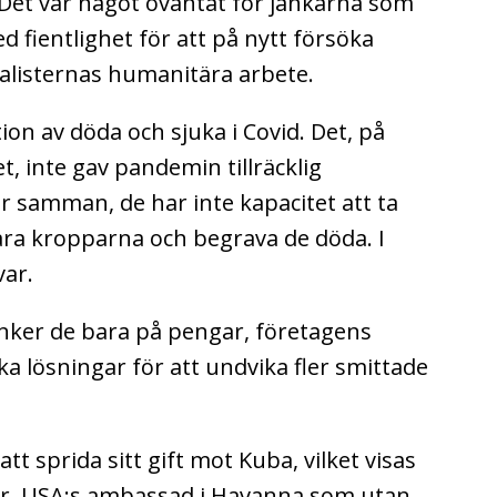
 Det var något oväntat för jänkarna som
d fientlighet för att på nytt försöka
alisternas humanitära arbete.
on av döda och sjuka i Covid. Det, på
t, inte gav pandemin tillräcklig
r samman, de har inte kapacitet att ta
vara kropparna och begrava de döda. I
var.
änker de bara på pengar, företagens
öka lösningar för att undvika fler smittade
tt sprida sitt gift mot Kuba, vilket visas
er, USA:s ambassad i Havanna som utan