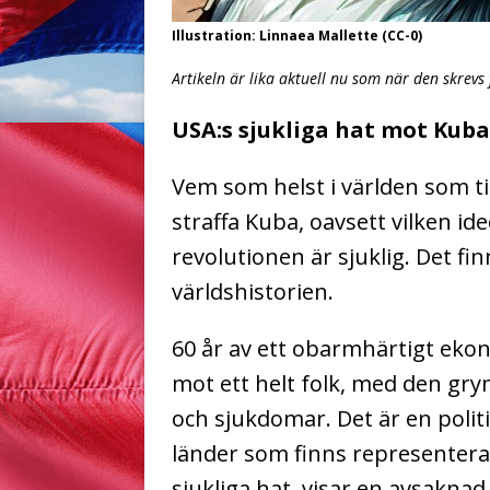
Illustration: Linnaea Mallette (CC-0)
Artikeln är lika aktuell nu som när den skrevs 
USA:s sjukliga hat mot Kuba
Vem som helst i världen som ti
straffa Kuba, oavsett vilken i
revolutionen är sjuklig. Det fi
världshistorien.
60 år av ett obarmhärtigt ekon
mot ett helt folk, med den gr
och sjukdomar. Det är en polit
länder som finns representera
sjukliga hat, visar en avsaknad