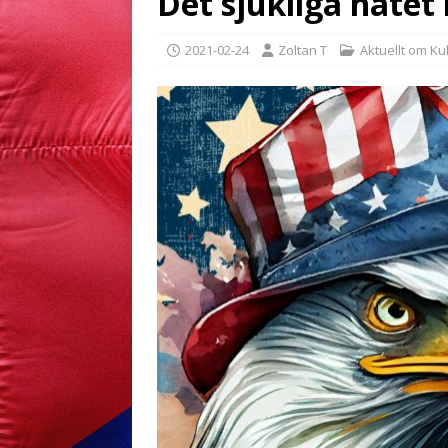
Det sjukliga hate
2021-02-24
Zoltan T
Aktuellt om K