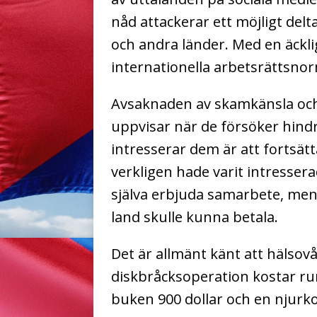
nåd attackerar ett möjligt del
och andra länder. Med en äckli
internationella arbetsrättsnor
Avsaknaden av skamkänsla och
uppvisar när de försöker hind
intresserar dem är att fortsä
verkligen hade varit intressera
själva erbjuda samarbete, men
land skulle kunna betala.
Det är allmänt känt att hälsov
diskbråcksoperation kostar runt
buken 900 dollar och en njurkol