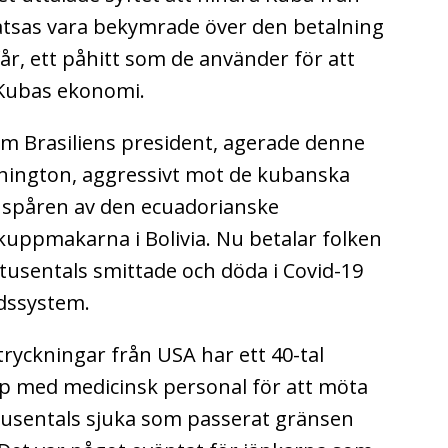
åtsas vara bekymrade över den betalning
r, ett påhitt som de använder för att
a Kubas ekonomi.
som Brasiliens president, agerade denne
hington, aggressivt mot de kubanska
i spåren av den ecuadorianske
uppmakarna i Bolivia. Nu betalar folken
tusentals smittade och döda i Covid-19
dssystem.
ryckningar från USA har ett 40-tal
p med medicinsk personal för att möta
usentals sjuka som passerat gränsen