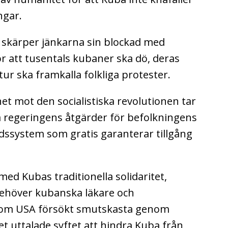
ngar.
 skärper jänkarna sin blockad med
 för att tusentals kubaner ska dö, deras
tur ska framkalla folkliga protester.
het mot den socialistiska revolutionen tar
 regeringens åtgärder för befolkningens
rdssystem som gratis garanterar tillgång
 med Kubas traditionella solidaritet,
behöver kubanska läkare och
 som USA försökt smutskasta genom
 uttalade syftet att hindra Kuba från