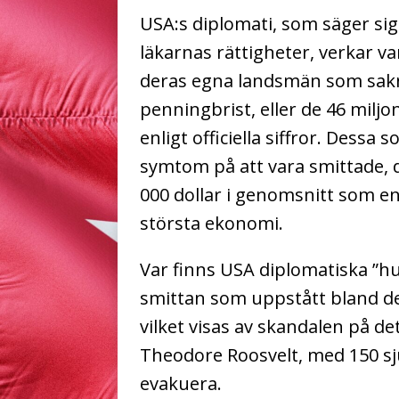
USA:s diplomati, som säger si
läkarnas rättigheter, verkar v
deras egna landsmän som sakn
penningbrist, eller de 46 miljo
enligt officiella siffror. Dessa 
symtom på att vara smittade, d
000 dollar i genomsnitt som e
största ekonomi.
Var finns USA diplomatiska ”h
smittan som uppstått bland des
vilket visas av skandalen på 
Theodore Roosvelt, med 150 sj
evakuera.