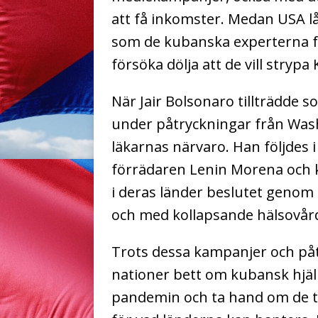
att få inkomster. Medan USA l
som de kubanska experterna få
försöka dölja att de vill stryp
När Jair Bolsonaro tillträdde 
under påtryckningar från Was
läkarnas närvaro. Han följdes 
förrädaren Lenin Morena och k
i deras länder beslutet genom 
och med kollapsande hälsovår
Trots dessa kampanjer och påt
nationer bett om kubansk hjäl
pandemin och ta hand om de t