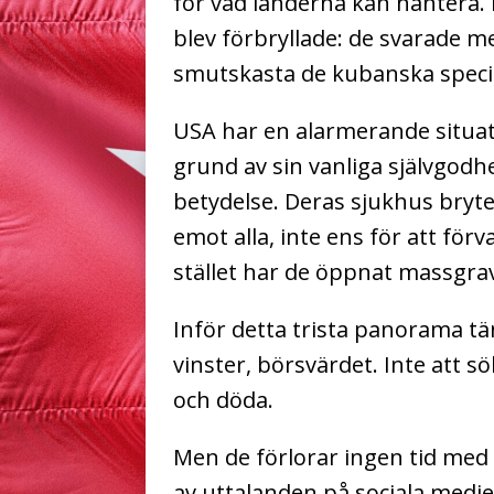
för vad länderna kan hantera.
blev förbryllade: de svarade me
smutskasta de kubanska speci
USA har en alarmerande situati
grund av sin vanliga självgodhe
betydelse. Deras sjukhus bryte
emot alla, inte ens för att för
stället har de öppnat massgra
Inför detta trista panorama t
vinster, börsvärdet. Inte att s
och döda.
Men de förlorar ingen tid med a
av uttalanden på sociala medi