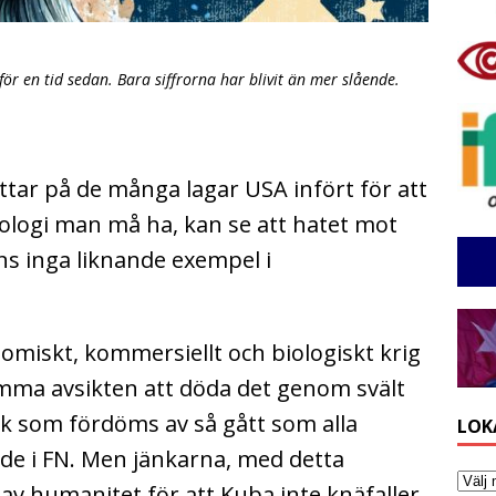
för en tid sedan. Bara siffrorna har blivit än mer slående.
ttar på de många lagar USA infört för att
deologi man må ha, kan se att hatet mot
nns inga liknande exempel i
omiskt, kommersiellt och biologiskt krig
ymma avsikten att döda det genom svält
ik som fördöms av så gått som alla
LOK
de i FN. Men jänkarna, med detta
 av humanitet för att Kuba inte knäfaller