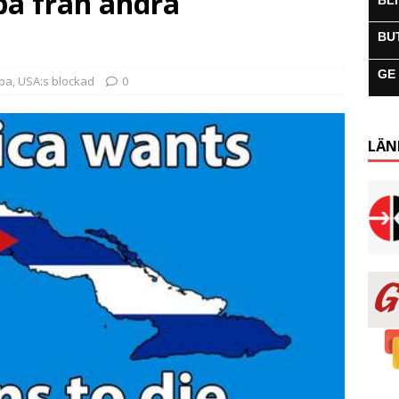
ba från andra
BL
BU
GE
uba
,
USA:s blockad
0
LÄN