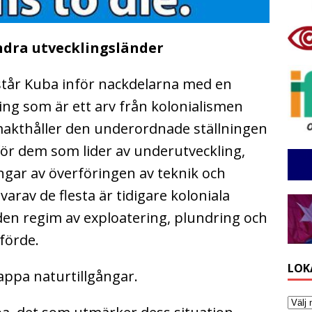
ndra utvecklingsländer
 står Kuba inför nackdelarna med en
ng som är ett arv från kolonialismen
makthåller den underordnade ställningen
 för dem som lider av underutveckling,
ngar av överföringen av teknik och
varav de flesta är tidigare koloniala
en regim av exploatering, plundring och
förde.
LOK
appa naturtillgångar.