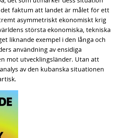
a, det som utmärker dess situation
 det faktum att landet är målet för ett
xtremt asymmetriskt ekonomiskt krig
 världens största ekonomiska, tekniska
nget liknande exempel i den långa och
nders användning av ensidiga
ten mot utvecklingsländer. Utan att
 analys av den kubanska situationen
artisk.