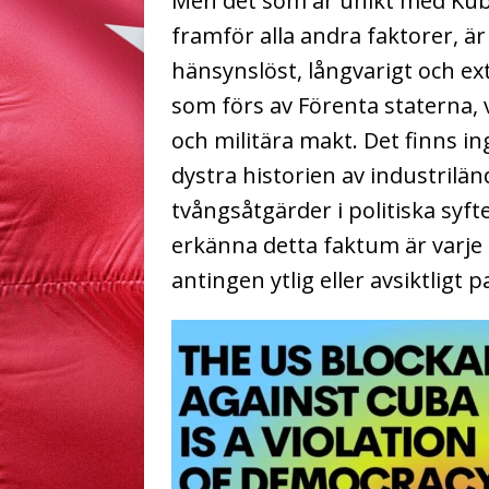
Men det som är unikt med Kub
framför alla andra faktorer, är
hänsynslöst, långvarigt och e
som förs av Förenta staterna,
och militära makt. Det finns i
dystra historien av industrilä
tvångsåtgärder i politiska syf
erkänna detta faktum är varje
antingen ytlig eller avsiktligt p