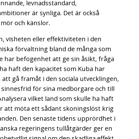
efinnande, levnadsstandard,
 ambitioner är synliga. Det är också
mör och känslor.
 visheten eller effektiviteten i den
iska förvaltning bland de många som
e har befogenhet att ge sin åsikt, fråga
le ha haft den kapacitet som Kuba har
t, att gå framåt i den sociala utvecklingen,
ra sinnesfrid för sina medborgare och till
Analysera vilket land som skulle ha haft
 att möta ett sådant skoningslöst krig
landen. Den senaste tidens upprördhet i
anska regeringens tullåtgärder ger en
obetydlig signal om den skadliga effekt