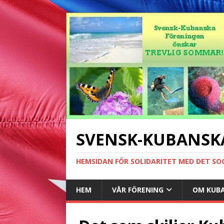
SVENSK-KUBANSK
HEMSIDAN FÖR SOLIDARITET MED DET SO
HEM
VÅR FÖRENING
OM KUB