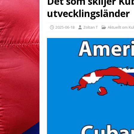
Det som skiljer Ku
utvecklingsländer
2025-06-18
Zoltan T
Aktuellt om K