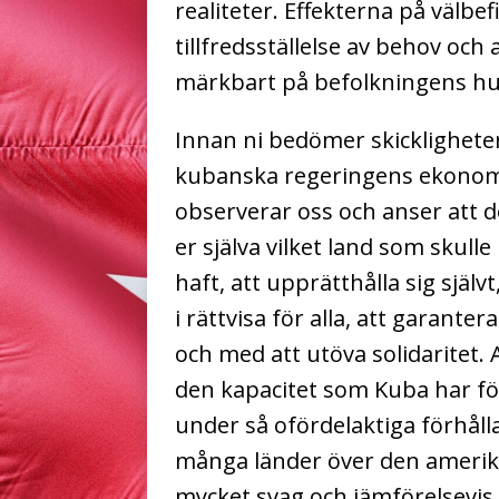
realiteter. Effekterna på välb
tillfredsställelse av behov och
märkbart på befolkningens hu
Innan ni bedömer skickligheten,
kubanska regeringens ekonom
observerar oss och anser att d
er själva vilket land som skul
haft, att upprätthålla sig själv
i rättvisa för alla, att garante
och med att utöva solidaritet. 
den kapacitet som Kuba har för
under så ofördelaktiga förhål
många länder över den amerik
mycket svag och jämförelsevis 