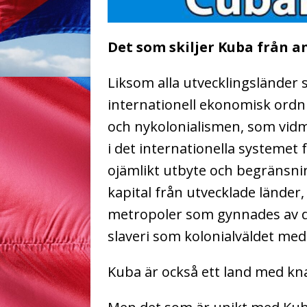
Det som skiljer Kuba från a
Liksom alla utvecklingsländer
internationell ekonomisk ordni
och nykolonialismen, som vid
i det internationella systemet
ojämlikt utbyte och begränsni
kapital från utvecklade länder, 
metropoler som gynnades av d
slaveri som kolonialväldet med
Kuba är också ett land med kn