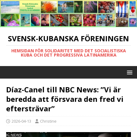
SVENSK-KUBANSKA FÖRENINGEN
HEMSIDAN FÖR SOLIDARITET MED DET SOCIALISTISKA
KUBA OCH DET PROGRESSIVA LATINAMERIKA
Díaz-Canel till NBC News: ”Vi är
beredda att försvara den fred vi
eftersträvar”
2026-04-13
Christine