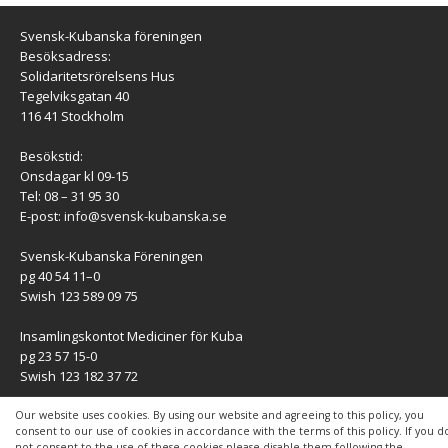
Svensk-Kubanska föreningen
Besöksadress:
Solidaritetsrörelsens Hus
Tegelviksgatan 40
116 41 Stockholm
Besökstid:
Onsdagar kl 09-15
Tel: 08 – 31 95 30
E-post:
info@svensk-kubanska.se
Svensk-Kubanska Föreningen
pg 40 54 11–0
Swish 123 589 09 75
Insamlingskontot Mediciner för Kuba
pg 23 57 15-0
Swish 123 182 37 72
KONTAKT
Our website uses cookies. By using our website and agreeing to this policy, you
consent to our use of cookies in accordance with the terms of this policy. If you d
not consent to the use of these cookies please disable them following the