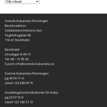
Svensk-Kubanska föreningen
Besöksadress:
Solidaritetsrörelsens Hus
Tegelviksgatan 40
116 41 Stockholm
Besökstid:
Onsdagar kl 09-15
Tel: 08 – 31 95 30
E-post:
info@svensk-kubanska.se
Svensk-Kubanska Föreningen
pg 40 54 11–0
Swish 123 589 09 75
Insamlingskontot Mediciner för Kuba
pg 23 57 15-0
Swish 123 182 37 72