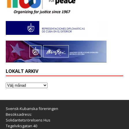
LOKALT ARKIV
Svensk-Kubanska föreningen
Besöksadress:
Solidaritetsrörelsens Hus
Tegelviksgatan 40