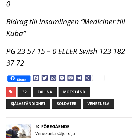
0
Bidrag till insamlingen ”Mediciner till
Kuba”
PG 23 57 15 – 0 ELLER Swish 123 182
37 72
F
T
W
M
E
T
D
Share
a
w
h
e
m
e
e
c
i
a
s
a
l
l
32
FALLNA
MOTSTÅND
e
t
t
s
i
e
a
b
t
s
e
l
g
SJÄLVSTÄNDIGHET
SOLDATER
VENEZUELA
o
e
A
n
r
o
r
p
g
a
k
p
e
m
FÖREGÅENDE
r
Venezuela säljer olja