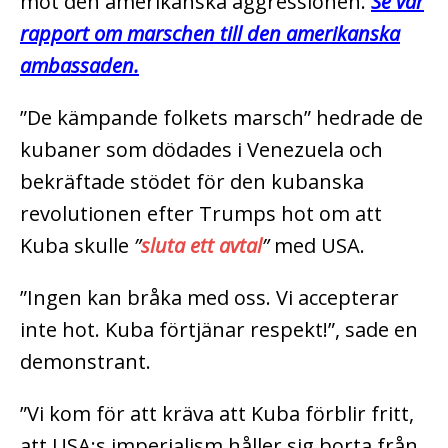
mot den amerikanska aggressionen.
Se vår
rapport om marschen till den amerikanska
ambassaden.
”De kämpande folkets marsch” hedrade de
kubaner som dödades i Venezuela och
bekräftade stödet för den kubanska
revolutionen efter Trumps hot om att
Kuba skulle
”
sluta ett avtal
”
med USA.
”Ingen kan bråka med oss. Vi accepterar
inte hot. Kuba förtjänar respekt!”, sade en
demonstrant.
”Vi kom för att kräva att Kuba förblir fritt,
att USA:s imperialism håller sig borta från