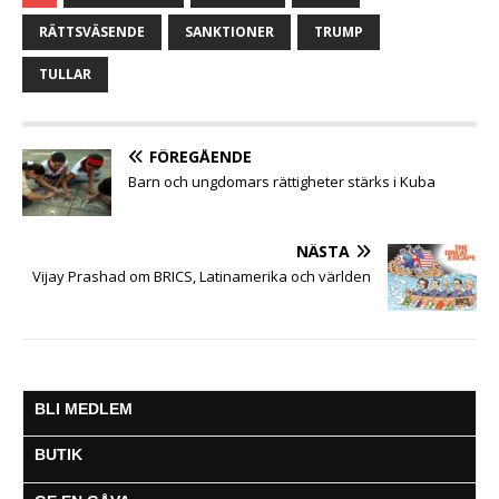
e
t
t
s
i
e
a
b
t
s
e
l
g
RÄTTSVÄSENDE
SANKTIONER
TRUMP
o
e
A
n
r
o
r
p
g
a
TULLAR
k
p
e
m
r
FÖREGÅENDE
Barn och ungdomars rättigheter stärks i Kuba
NÄSTA
Vijay Prashad om BRICS, Latinamerika och världen
BLI MEDLEM
BUTIK