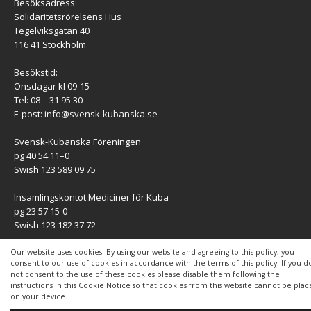
Besöksadress:
Solidaritetsrörelsens Hus
Tegelviksgatan 40
116 41 Stockholm
Besökstid:
Onsdagar kl 09-15
Tel: 08 – 31 95 30
E-post:
info@svensk-kubanska.se
Svensk-Kubanska Föreningen
pg 40 54 11–0
Swish 123 589 09 75
Insamlingskontot Mediciner för Kuba
pg 23 57 15-0
Swish 123 182 37 72
KONTAKT
Our website uses cookies. By using our website and agreeing to this policy, you
consent to our use of cookies in accordance with the terms of this policy. If you d
not consent to the use of these cookies please disable them following the
Kontaktuppgifter
instructions in this Cookie Notice so that cookies from this website cannot be pla
on your device.