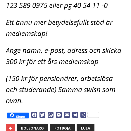
123 589 0975 eller pg 40 54 11 -0
Ett ännu mer betydelsefullt stöd är
medlemskap!
Ange namn, e-post, adress och skicka
300 kr för ett års medlemskap
(150 kr för pensionärer, arbetslösa
och studerande) Samma swish som
ovan.
F
T
W
M
E
T
D
Share
a
w
h
e
m
e
e
c
i
a
s
a
l
l
BOLSONARO
FOTBOJA
LULA