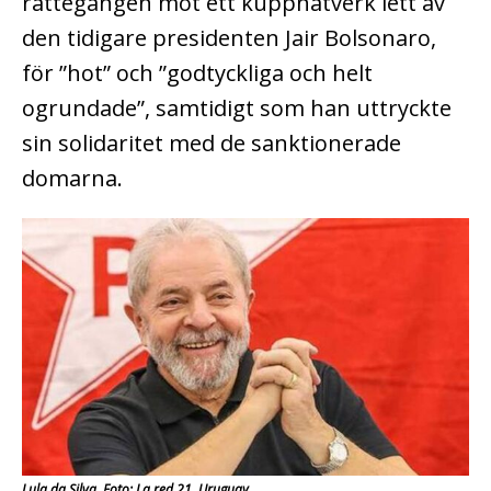
rättegången mot ett kuppnätverk lett av
den tidigare presidenten Jair Bolsonaro,
för ”hot” och ”godtyckliga och helt
ogrundade”, samtidigt som han uttryckte
sin solidaritet med de sanktionerade
domarna.
Lula da Silva. Foto: La red 21, Uruguay