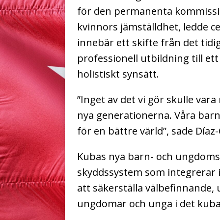
för den permanenta kommiss
kvinnors jämställdhet, ledde 
innebär ett skifte från det tid
professionell utbildning till e
holistiskt synsätt.
”Inget av det vi gör skulle vara
nya generationerna. Våra barn 
för en bättre värld”, sade Día
Kubas nya barn- och ungdomsl
skyddssystem som integrerar in
att säkerställa välbefinnande, 
ungdomar och unga i det kuba