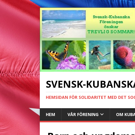
SVENSK-KUBANSK
HEMSIDAN FÖR SOLIDARITET MED DET SO
HEM
VÅR FÖRENING
OM KUB