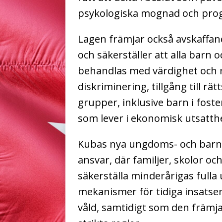
psykologiska mognad och prog
Lagen främjar också avskaffan
och säkerställer att alla barn
behandlas med värdighet och r
diskriminering, tillgång till rä
grupper, inklusive barn i fos
som lever i ekonomisk utsatth
Kubas nya ungdoms- och barndo
ansvar, där familjer, skolor oc
säkerställa minderårigas fulla 
mekanismer för tidiga insatse
våld, samtidigt som den främja