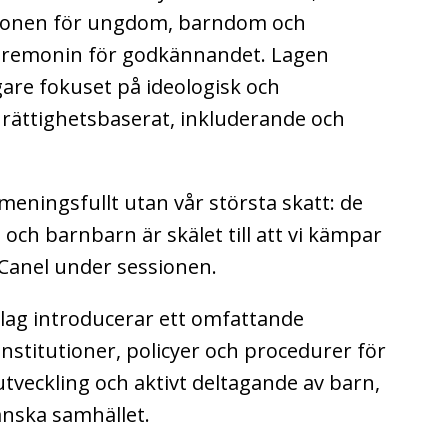
ionen för ungdom, barndom och
ceremonin för godkännandet. Lagen
igare fokuset på ideologisk och
tt rättighetsbaserat, inkluderande och
 meningsfullt utan vår största skatt: de
och barnbarn är skälet till att vi kämpar
z-Canel under sessionen.
ag introducerar ett omfattande
stitutioner, policyer och procedurer för
utveckling och aktivt deltagande av barn,
nska samhället.