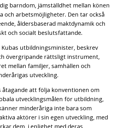
 tidig barndom, jämställdhet mellan könen
älsa och arbetsmöjligheter. Den tar också
teende, åldersbaserad maktdynamik och
kt och socialt beslutsfattande.
, Kubas utbildningsminister, beskrev
och övergripande rättsligt instrument,
et mellan familjer, samhällen och
nderårigas utveckling.
 åtagande att följa konventionen om
obala utvecklingsmålen för utbildning,
rkänner minderåriga inte bara som
tiva aktörer i sin egen utveckling, med
erkar dem, i enlighet med deras