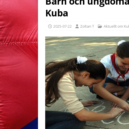
Barn och ungdomars
Kuba
2025-07-22
Zoltan T
Aktuellt om K