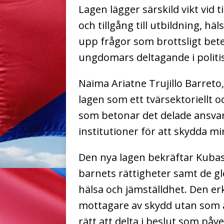
Lagen lägger särskild vikt vid
och tillgång till utbildning, h
upp frågor som brottsligt be
ungdomars deltagande i politis
Naima Ariatne Trujillo Barreto
lagen som ett tvärsektoriellt 
som betonar det delade ansvar
institutioner för att skydda mi
Den nya lagen bekräftar Kubas
barnets rättigheter samt de gl
hälsa och jämställdhet. Den e
mottagare av skydd utan som ak
rätt att delta i beslut som påv