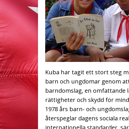
Kuba har tagit ett stort steg m
barn och ungdomar genom att
barndomslag, en omfattande l
rättigheter och skydd för mind
1978 års barn- och ungdomsla
återspeglar dagens sociala re
internationella standarder, sä