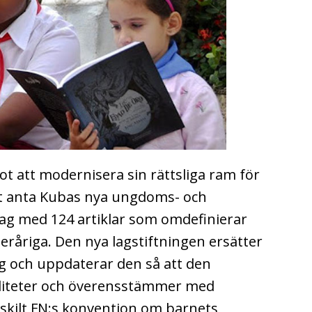
ot att modernisera sin rättsliga ram för
 anta Kubas nya ungdoms- och
ag med 124 artiklar som omdefinierar
eråriga. Den nya lagstiftningen ersätter
g och uppdaterar den så att den
aliteter och överensstämmer med
rskilt FN:s konvention om barnets