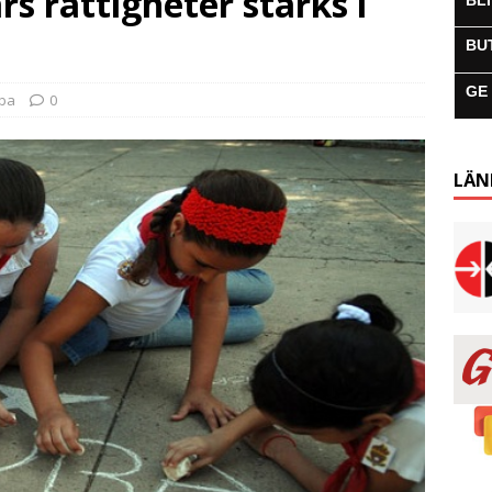
 rättigheter stärks i
BL
BU
GE
uba
0
LÄN