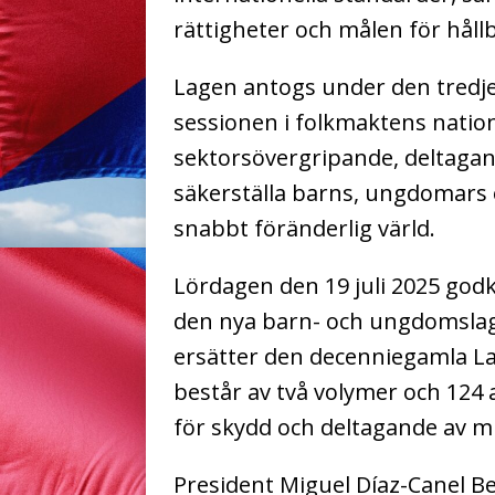
rättigheter och målen för hållb
Lagen antogs under den tredje
sessionen i folkmaktens natio
sektorsövergripande, deltagande
säkerställa barns, ungdomars 
snabbt föränderlig värld.
Lördagen den 19 juli 2025 god
den nya barn- och ungdomslag
ersätter den decenniegamla L
består av två volymer och 124 a
för skydd och deltagande av m
President Miguel Díaz-Canel B