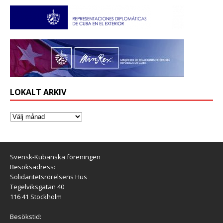
LOKALT ARKIV
Svensk-Kubanska föreningen
Besöksadress:
Solidaritetsrörelsens Hus
Tegelviksgatan 40
116 41 Stockholm
Besökstid: