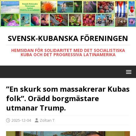
SVENSK-KUBANSKA FÖRENINGEN
HEMSIDAN FÖR SOLIDARITET MED DET SOCIALISTISKA
KUBA OCH DET PROGRESSIVA LATINAMERIKA
”En skurk som massakrerar Kubas
folk”. Orädd borgmästare
utmanar Trump.
2025-12-04
Zoltan T