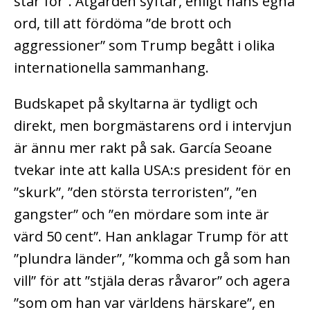
står för”. Åtgärden syftar, enligt hans egna
ord, till att fördöma ”de brott och
aggressioner” som Trump begått i olika
internationella sammanhang.
Budskapet på skyltarna är tydligt och
direkt, men borgmästarens ord i intervjun
är ännu mer rakt på sak. García Seoane
tvekar inte att kalla USA:s president för en
”skurk”, ”den största terroristen”, ”en
gangster” och ”en mördare som inte är
värd 50 cent”. Han anklagar Trump för att
”plundra länder”, ”komma och gå som han
vill” för att ”stjäla deras råvaror” och agera
”som om han var världens härskare”, en