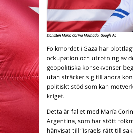
Sionisten Maria Corina Machado. Google AI.
Folkmordet i Gaza har blottlagt 
ockupation och utrotning av de
geopolitiska konsekvenser begr
utan sträcker sig till andra kon
politiskt stöd som kan motver
kriget.
Detta är fallet med María Corin
Argentina, som har stött folk
hänvisat till ”Israels rätt till