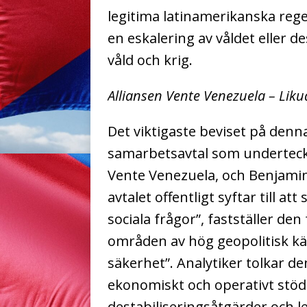
legitima latinamerikanska reger
en eskalering av våldet eller d
våld och krig.
Alliansen Vente Venezuela – Liku
Det viktigaste beviset på denna 
samarbetsavtal som underteck
Vente Venezuela, och Benjami
avtalet offentligt syftar till at
sociala frågor”, fastställer d
områden av hög geopolitisk kän
säkerhet”. Analytiker tolkar de
ekonomiskt och operativt stöd 
destabiliseringsåtgärder och le