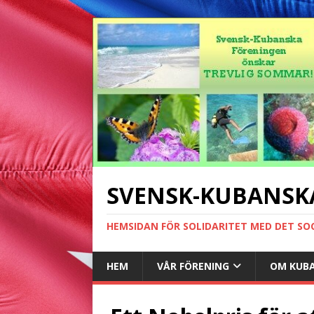
SVENSK-KUBANSK
HEMSIDAN FÖR SOLIDARITET MED DET SO
HEM
VÅR FÖRENING
OM KUB