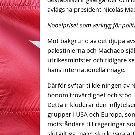
avlägsna president Nicolás Ma
Nobelpriset som verktyg för politi
Mot bakgrund av det djupa av
palestinierna och Machado själ
utrikesminister och tidigare sen
hans internationella image.
Därför syftar tilldelningen av N
honom trovärdighet och stöd i i
Detta inkluderar den inflytels
grupper i USA och Europa, som 
motståndare till regeringar som
slutgiltiga målet skulle vara at