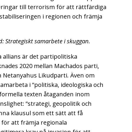
ingar till terrorism för att rättfärdiga
estabiliseringen i regionen och främja
d: Strategiskt samarbete i skuggan.
allians är det partipolitiska
nades 2020 mellan Machados parti,
n Netanyahus Likudparti. Även om
t samarbeta i ”politiska, ideologiska och
en formella texten åtaganden inom
slighet: ”strategi, geopolitik och
nna klausul som ett sätt att få
för att främja regionala
gitimera krav på invasion för att