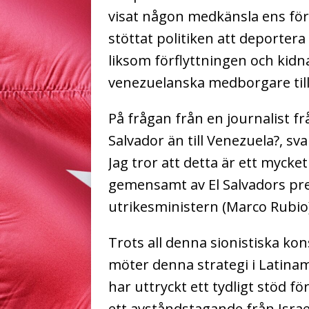
visat någon medkänsla ens för
stöttat politiken att deporter
liksom förflyttningen och kid
venezuelanska medborgare till
På frågan från en journalist frå
Salvador än till Venezuela?, s
Jag tror att detta är ett mycke
gemensamt av El Salvadors pre
utrikesministern (Marco Rubio)
Trots all denna sionistiska kon
möter denna strategi i Latina
har uttryckt ett tydligt stöd f
ett avståndstagande från Israel, 