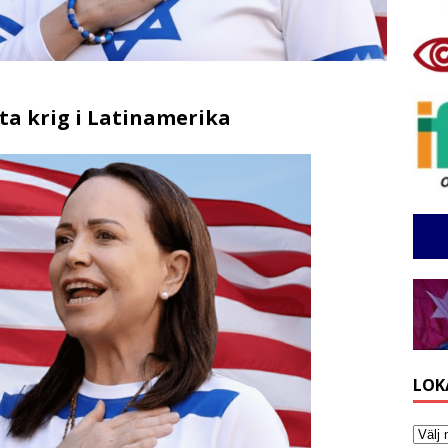
tta krig i Latinamerika
LOK