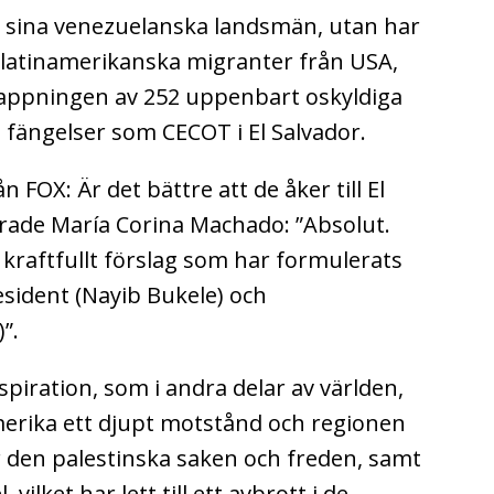
 sina venezuelanska landsmän, utan har
a latinamerikanska migranter från USA,
nappningen av 252 uppenbart oskyldiga
 fängelser som CECOT i El Salvador.
n FOX: Är det bättre att de åker till El
varade María Corina Machado: ”Absolut.
t kraftfullt förslag som har formulerats
sident (Nayib Bukele) och
”.
spiration, som i andra delar av världen,
merika ett djupt motstånd och regionen
ör den palestinska saken och freden, samt
vilket har lett till ett avbrott i de