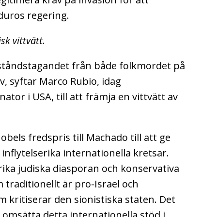
duros regering.
sk vittvätt.
ståndstagandet från både folkmordet på
v, syftar Marco Rubio, idag
ator i USA, till att främja en vittvätt av
obels fredspris till Machado till att ge
nflytelserika internationella kretsar.
erika judiska diasporan och konservativa
traditionellt är pro-Israel och
 kritiserar den sionistiska staten. Det
t omsätta detta internationella stöd i