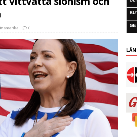
tt vittvätta sionism och
BL
a
BU
GE
tinamerika
0
LÄN