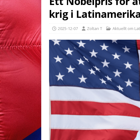
Ett Nobelpris för a
krig i Latinamerik
2025-12-07
Zoltan T
Aktuellt om La