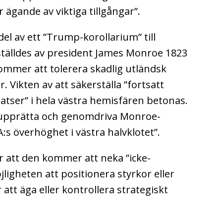
r ägande av viktiga tillgångar”.
el av ett ”Trump-korollarium” till
tälldes av president James Monroe 1823
ommer att tolerera skadlig utländsk
. Vikten av att säkerställa ”fortsatt
platser” i hela västra hemisfären betonas.
upprätta och genomdriva Monroe-
A:s överhöghet i västra halvklotet”.
r att den kommer att neka ”icke-
igheten att positionera styrkor eller
 att äga eller kontrollera strategiskt