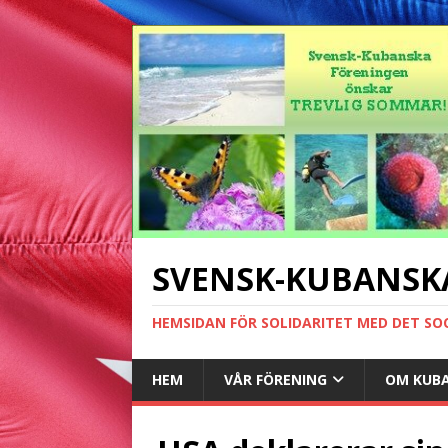
SVENSK-KUBANSK
HEMSIDAN FÖR SOLIDARITET MED DET SO
HEM
VÅR FÖRENING
OM KUB