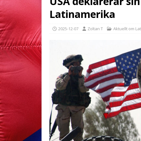
USA deklarerar sin
Latinamerika
2025-12-07
Zoltan T
Aktuellt om La