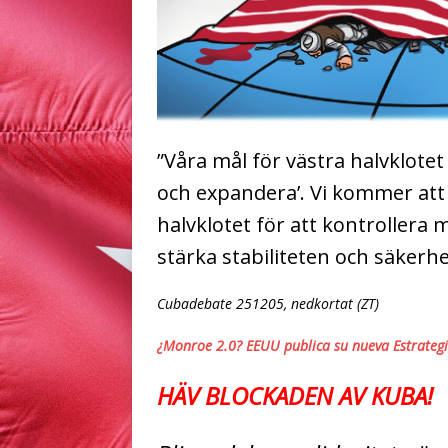
”Våra mål för västra halvklot
och expandera’. Vi kommer att
halvklotet för att kontrollera 
stärka stabiliteten och säkerhet
Cubadebate 251205, nedkortat (ZT)
¿Monroe 2.0? EEUU publica su nueva Estrateg
HÄV BLOCKADEN AV KUBA!