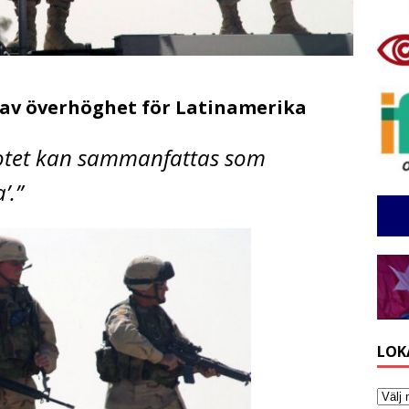
i av överhöghet för Latinamerika
lotet kan sammanfattas som
’.”
LOK