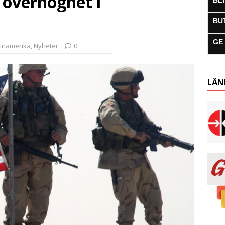
 överhöghet i
BL
BU
GE
tinamerika
,
Nyheter
0
LÄN