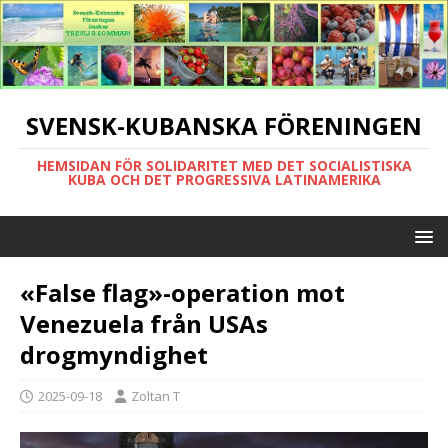
SVENSK-KUBANSKA FÖRENINGEN
HEMSIDAN FÖR SOLIDARITET MED DET SOCIALISTISKA
KUBA OCH DET PROGRESSIVA LATINAMERIKA
«False flag»-operation mot
Venezuela från USAs
drogmyndighet
2025-09-18
Zoltan T