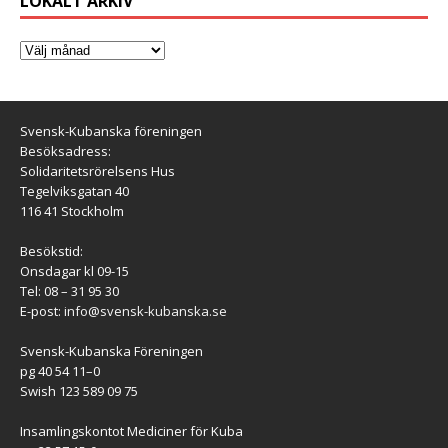
LOKALT ARKIV
Svensk-Kubanska föreningen
Besöksadress:
Solidaritetsrörelsens Hus
Tegelviksgatan 40
116 41 Stockholm
Besökstid:
Onsdagar kl 09-15
Tel: 08 – 31 95 30
E-post:
info@svensk-kubanska.se
Svensk-Kubanska Föreningen
pg 40 54 11–0
Swish 123 589 09 75
Insamlingskontot Mediciner för Kuba