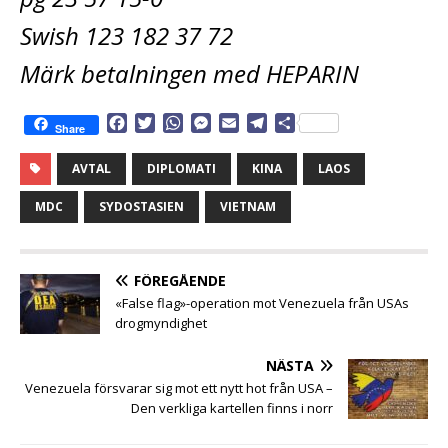
Swish 123 182 37 72
Märk betalningen med HEPARIN
F
T
W
M
E
T
D
Share
a
w
h
e
m
e
e
c
i
a
s
a
l
l
AVTAL
DIPLOMATI
KINA
LAOS
e
t
t
s
i
e
a
b
t
s
e
l
g
MDC
SYDOSTASIEN
VIETNAM
o
e
A
n
r
o
r
p
g
a
k
p
e
m
FÖREGÅENDE
r
«False flag»-operation mot Venezuela från USAs
drogmyndighet
NÄSTA
Venezuela försvarar sig mot ett nytt hot från USA –
Den verkliga kartellen finns i norr