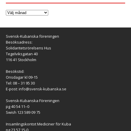
Svensk-Kubanska föreningen
Besöksadress:
Solidaritetsrörelsens Hus
Tegelviksgatan 40
116 41 Stockholm
Besökstid:
Onsdagar kl 09-15
Tel: 08 – 31 95 30
E-post:
info@svensk-kubanska.se
Svensk-Kubanska Föreningen
pg 40 54 11–0
Swish 123 589 09 75
Insamlingskontot Mediciner för Kuba
pg 23 57 15-0