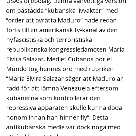
USA:s oljebolag. Denna vanvettiga version
om påstådda ”kubanska livvakter” med
”order att avrätta Maduro” hade redan
förts till en amerikansk tv-kanal av den
nyfascistiska och terroristiska
republikanska kongressledamoten María
Elvira Salazar. Mediet Cubanos por el
Mundo tog hennes ord med rubriken
”María Elvira Salazar säger att Maduro är
rädd för att lämna Venezuela eftersom
kubanerna som kontrollerar den
repressiva apparaten skulle kunna döda
honom innan han hinner fly”. Detta
antikubanska medie var dock noga med