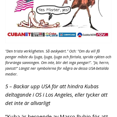
”Den trista verkligheten. Så avskyvärt.” Och: ”Om du vill få
pengar måste du ljuga, ljuga, ljuga och förtala, sprida rykten och
förvränga sanningen. Om inte, blir det inga pengar!”. ”Ja, herrn,
javisst!” Längst ner symbolerna för några av dessa USA-betalda
medier.
5 – Backar upp USA för att hindra Kubas
deltagande i OS i Los Angeles, eller tycker att
det inte är allvarligt
”Kuba är beroende av Marco Rubio för att