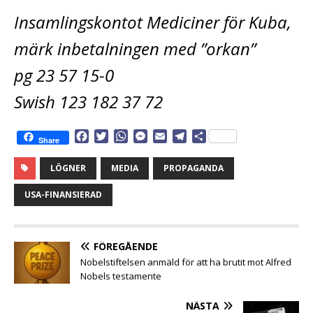
Insamlingskontot Mediciner för Kuba,
märk inbetalningen med ”orkan”
pg 23 57 15-0
Swish 123 182 37 72
F
T
W
M
E
T
D
Share
a
w
h
e
m
e
e
c
i
a
s
a
l
l
LÖGNER
MEDIA
PROPAGANDA
e
t
t
s
i
e
a
b
t
s
e
l
g
USA-FINANSIERAD
o
e
A
n
r
o
r
p
g
a
k
p
e
m
FÖREGÅENDE
r
Nobelstiftelsen anmäld för att ha brutit mot Alfred
Nobels testamente
NÄSTA