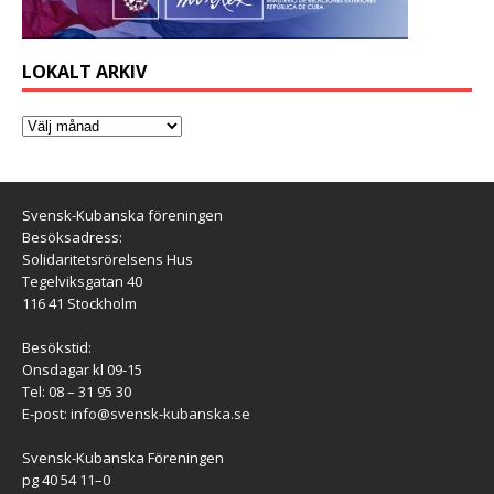
LOKALT ARKIV
Svensk-Kubanska föreningen
Besöksadress:
Solidaritetsrörelsens Hus
Tegelviksgatan 40
116 41 Stockholm
Besökstid:
Onsdagar kl 09-15
Tel: 08 – 31 95 30
E-post:
info@svensk-kubanska.se
Svensk-Kubanska Föreningen
pg 40 54 11–0