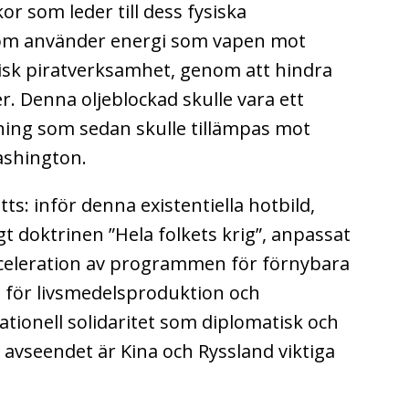
or som leder till dess fysiska
 som använder energi som vapen mot
isk piratverksamhet, genom att hindra
r. Denna oljeblockad skulle vara ett
ing som sedan skulle tillämpas mot
ashington.
s: inför denna existentiella hotbild,
t doktrinen ”Hela folkets krig”, anpassat
cceleration av programmen för förnybara
ng för livsmedelsproduktion och
ationell solidaritet som diplomatisk och
e avseendet är Kina och Ryssland viktiga