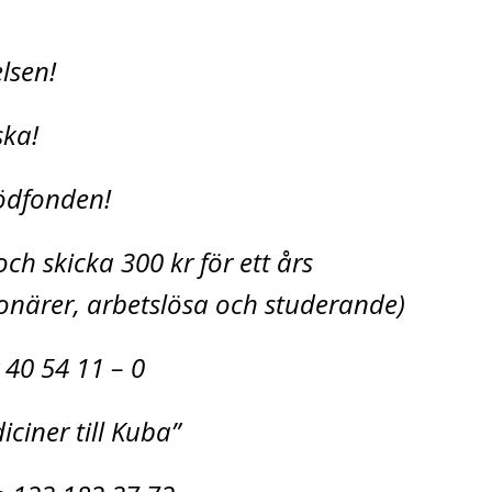
relsen!
ska!
Stödfonden!
ch skicka 300 kr för ett års
närer, arbetslösa och studerande)
 40 54 11 – 0
iciner till Kuba”