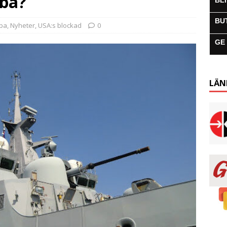
uba?
BL
BU
uba
,
Nyheter
,
USA:s blockad
0
GE
LÄN