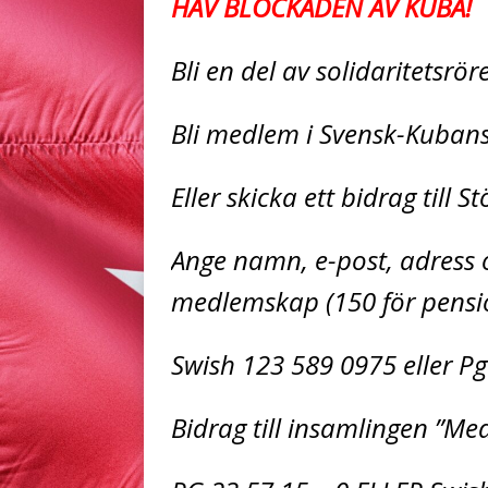
HÄV BLOCKADEN AV KUBA!
Bli en del av solidaritetsrö
Bli medlem i Svensk-Kuban
Eller skicka ett bidrag till 
Ange namn, e-post, adress o
medlemskap (150 för pensio
Swish 123 589 0975 eller Pg
Bidrag till insamlingen ”Med