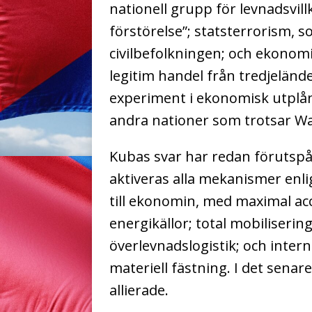
nationell grupp för levnadsvillk
förstörelse”; statsterrorism,
civilbefolkningen; och ekonom
legitim handel från tredjelände
experiment i ekonomisk utplån
andra nationer som trotsar W
Kubas svar har redan förutspått
aktiveras alla mekanismer enlig
till ekonomin, med maximal a
energikällor; total mobiliseri
överlevnadslogistik; och intern
materiell fästning. I det senar
allierade.