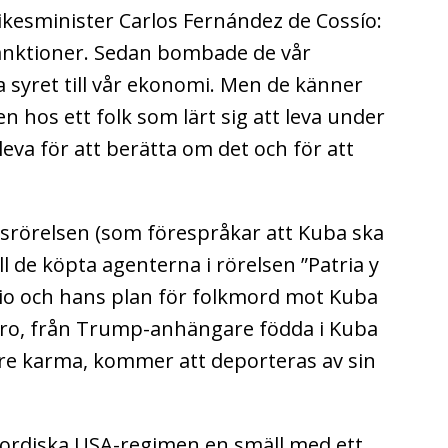
ikesminister Carlos Fernández de Cossío:
 sanktioner. Sedan bombade de vår
a syret till vår ekonomi. Men de känner
gen hos ett folk som lärt sig att leva under
eva för att berätta om det och för att
srörelsen (som förespråkar att Kuba ska
ll de köpta agenterna i rörelsen ”Patria y
bio och hans plan för folkmord mot Kuba
ro, från Trump-anhängare födda i Kuba
re karma, kommer att deporteras av sin
 mordiska USA-regimen en smäll med ett