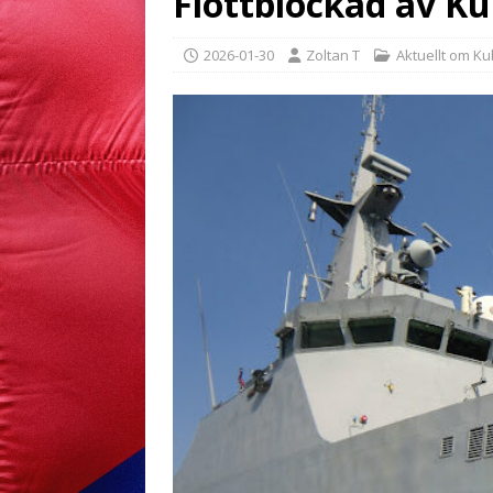
Flottblockad av K
2026-01-30
Zoltan T
Aktuellt om K