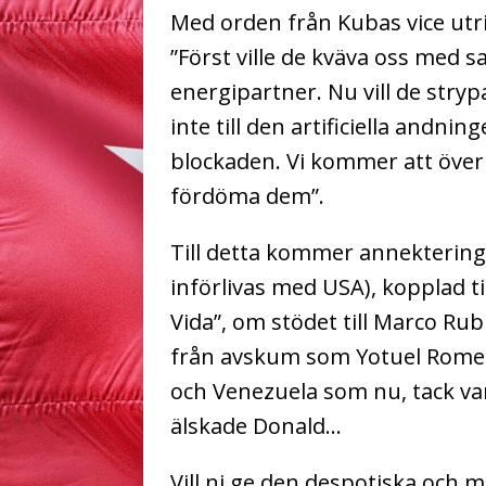
Med orden från Kubas vice utr
”Först ville de kväva oss med
energipartner. Nu vill de stryp
inte till den artificiella andnin
blockaden. Vi kommer att överl
fördöma dem”.
Till detta kommer annektering
införlivas med USA), kopplad ti
Vida”, om stödet till Marco Ru
från avskum som Yotuel Rome
och Venezuela som nu, tack va
älskade Donald…
Vill ni ge den despotiska och