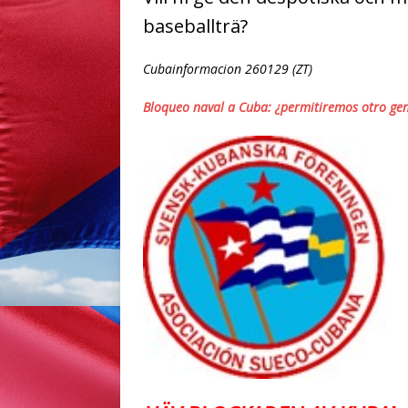
baseballträ?
Cubainformacion 260129 (ZT)
Bloqueo naval a Cuba: ¿permitiremos otro gen