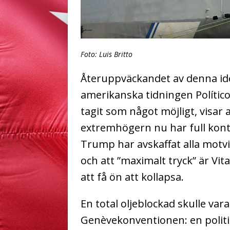
Foto: Luis Britto
Återuppväckandet av denna idé
amerikanska tidningen Polític
tagit som något möjligt, visa
extremhögern nu har full kontr
Trump har avskaffat alla motvi
och att ”maximalt tryck” är Vita
att få ön att kollapsa.
En total oljeblockad skulle vara
Genèvekonventionen: en politik 