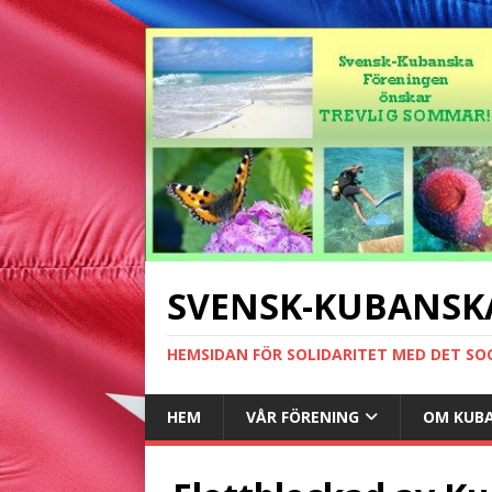
SVENSK-KUBANSK
HEMSIDAN FÖR SOLIDARITET MED DET SO
HEM
VÅR FÖRENING
OM KUB