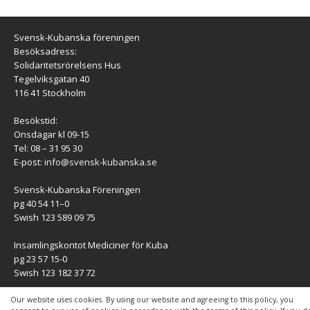
Svensk-Kubanska föreningen
Besöksadress:
Solidaritetsrörelsens Hus
Tegelviksgatan 40
116 41 Stockholm
Besökstid:
Onsdagar kl 09-15
Tel: 08 – 31 95 30
E-post:
info@svensk-kubanska.se
Svensk-Kubanska Föreningen
pg 40 54 11–0
Swish 123 589 09 75
Insamlingskontot Mediciner för Kuba
pg 23 57 15-0
Swish 123 182 37 72
KONTAKT
Our website uses cookies. By using our website and agreeing to this policy, you