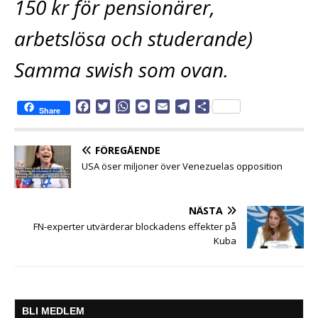
150 kr för pensionärer,
arbetslösa och studerande)
Samma swish som ovan.
F
T
W
M
E
T
D
Share
a
w
h
e
m
e
e
c
i
a
s
a
l
l
e
t
t
s
i
e
a
FÖREGÅENDE
b
t
s
e
l
g
USA öser miljoner över Venezuelas opposition
o
e
A
n
r
o
r
p
g
a
k
p
e
m
NÄSTA
r
FN-experter utvärderar blockadens effekter på
Kuba
BLI MEDLEM