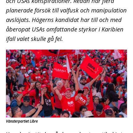
och USAs konspirationer. Redan har flera
planerade försök till valfusk och manipulation
avslöjats. Högerns kandidat har till och med
åberopat USAs omfattande styrkor i Karibien
ifall valet skulle gå fel.
Vänsterpartiet Libre