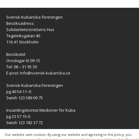
Svensk-Kubanska föreningen
Besöksadress:
Solidaritetsrörelsens Hus
Tegelviksgatan 40
116 41 Stockholm
Besökstid:
Onsdagar kl 09-15
Tel: 08 – 31 95 30
E-post:
info@svensk-kubanska.se
Svensk-Kubanska Föreningen
pg 40 54 11–0
Swish 123 589 09 75
Insamlingskontot Mediciner för Kuba
pg 23 57 15-0
Swish 123 182 37 72
KONTAKT
Our website uses cookies. By using our website and agreeing to this policy, you