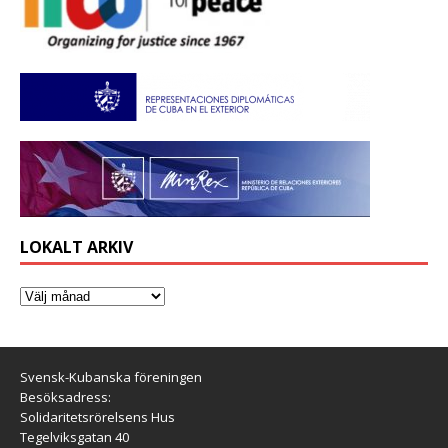
LOKALT ARKIV
Svensk-Kubanska föreningen
Besöksadress:
Solidaritetsrörelsens Hus
Tegelviksgatan 40