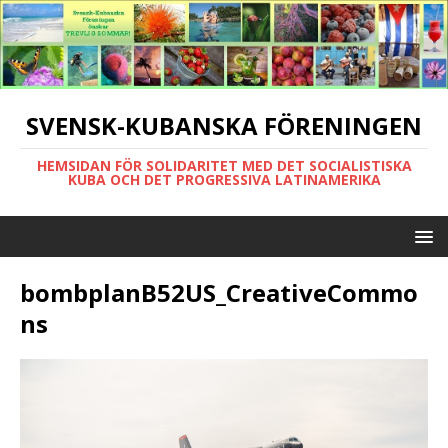
SVENSK-KUBANSKA FÖRENINGEN
HEMSIDAN FÖR SOLIDARITET MED DET SOCIALISTISKA
KUBA OCH DET PROGRESSIVA LATINAMERIKA
bombplanB52US_CreativeCommo
ns