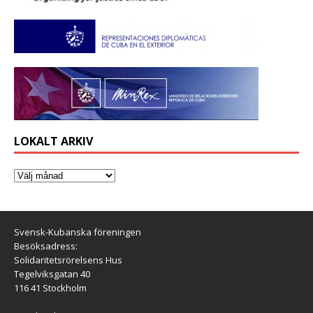
LOKALT ARKIV
Svensk-Kubanska föreningen
Besöksadress:
Solidaritetsrörelsens Hus
Tegelviksgatan 40
116 41 Stockholm