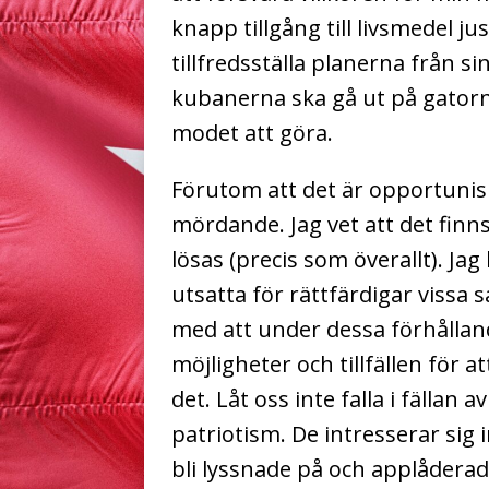
knapp tillgång till livsmedel ju
tillfredsställa planerna från s
kubanerna ska gå ut på gatorn
modet att göra.
Förutom att det är opportunism
mördande. Jag vet att det fin
lösas (precis som överallt). Jag
utsatta för rättfärdigar vissa s
med att under dessa förhållan
möjligheter och tillfällen för 
det. Låt oss inte falla i fällan 
patriotism. De intresserar sig in
bli lyssnade på och applåderad