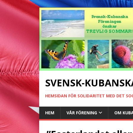
SVENSK-KUBANSK
HEMSIDAN FÖR SOLIDARITET MED DET SO
HEM
VÅR FÖRENING
OM KUB