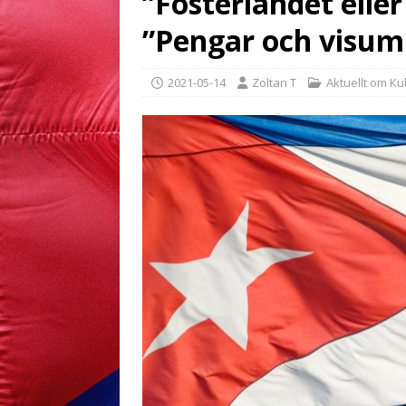
”Fosterlandet eller
”Pengar och visum
2021-05-14
Zoltan T
Aktuellt om K