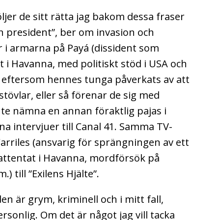
öljer de sitt rätta jag bakom dessa fraser
 president”, ber om invasion och
r i armarna på Payá (dissident som
 i Havanna, med politiskt stöd i USA och
a eftersom hennes tunga påverkats av att
stövlar, eller så förenar de sig med
inte nämna en annan föraktlig pajas i
na intervjuer till Canal 41. Samma TV-
riles (ansvarig för sprängningen av ett
orattentat i Havanna, mordförsök på
 till ”Exilens Hjälte”.
n är grym, kriminell och i mitt fall,
sonlig. Om det är något jag vill tacka