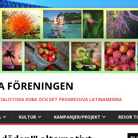
A FÖRENINGEN
CIALISTISKA KUBA OCH DET PROGRESSIVA LATINAMERIKA
A
KULTUR
KAMPANJER/PROJEKT
RESOR T