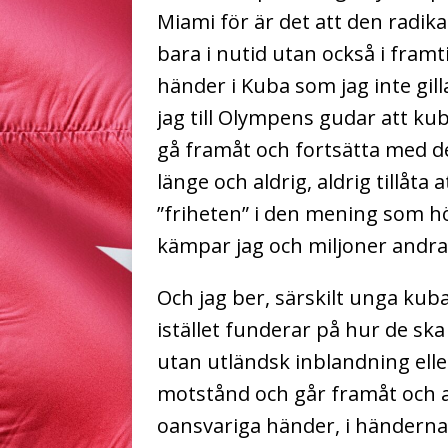
Miami för är det att den radikal
bara i nutid utan också i framt
händer i Kuba som jag inte gill
jag till Olympens gudar att ku
gå framåt och fortsätta med d
länge och aldrig, aldrig tillåta 
”friheten” i den mening som h
kämpar jag och miljoner andra,
Och jag ber, särskilt unga kuban
istället funderar på hur de sk
utan utländsk inblandning eller
motstånd och går framåt och att 
oansvariga händer, i händerna