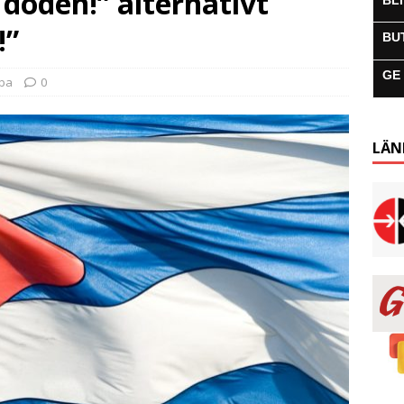
 döden!” alternativt
BL
!”
BU
GE
uba
0
LÄN