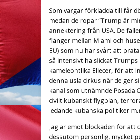
Som vargar förklädda till får d
medan de ropar ”Trump är min
annektering från USA. De falle
flänger mellan Miami och huset
EU) som nu har svårt att prat
så intensivt ha slickat Trumps 
kameleontlika Eliecer, för att 
denna usla cirkus när de ger si
kanal som utnämnde Posada Car
civilt kubanskt flygplan, terr
ledande kubanska politiker m.m.)
Jag är emot blockaden för att de
dessutom personlig, mycket per