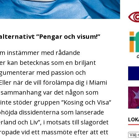
 alternativt ”Pengar och visum!”
 som instämmer med rådande
r kan betecknas som en briljant
gumenterar med passion och
Eller när de vill förolämpa dig i Miami
ta sammanhang var det någon som
 inte stöder gruppen ”Kosing och Visa”
upphöjda dissidenterna som lanserade
LOK
rland och Liv”, i motsats till slagordet
tropade vid ett massmöte efter att ett