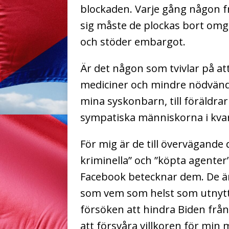
blockaden. Varje gång någon frå
sig måste de plockas bort omg
och stöder embargot.
Är det någon som tvivlar på at
mediciner och mindre nödvändi
mina syskonbarn, till föräldrar 
sympatiska människorna i kvar
För mig är de till övervägande 
kriminella” och ”köpta agente
Facebook betecknar dem. De är
som vem som helst som utnyttj
försöken att hindra Biden från
att försvåra villkoren för mi