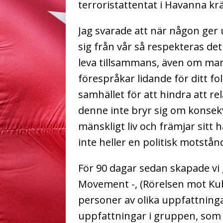
terroristattentat i Havanna krä
Jag svarade att när någon ger u
sig från vår så respekteras det
leva tillsammans, även om man
förespråkar lidande för ditt fol
samhället för att hindra att re
denne inte bryr sig om konse
mänskligt liv och främjar sitt h
inte heller en politisk motstån
För 90 dagar sedan skapade 
Movement -, (Rörelsen mot Kub
personer av olika uppfattninga
uppfattningar i gruppen, som