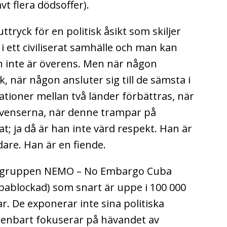
vt flera dödsoffer).
ttryck för en politisk åsikt som skiljer
 i ett civiliserat samhälle och man kan
 inte är överens. Men när någon
k, när någon ansluter sig till de sämsta i
lationer mellan två länder förbättras, när
kvenserna, när denne trampar på
at; ja då är han inte värd respekt. Han är
dare. Han är en fiende.
vi gruppen NEMO – No Embargo Cuba
ablockad) som snart är uppe i 100 000
r. De exponerar inte sina politiska
 enbart fokuserar på hävandet av