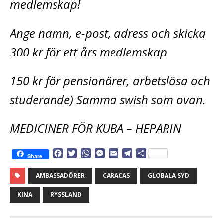
medlemskap!
Ange namn, e-post, adress och skicka
300 kr för ett års medlemskap
150 kr för pensionärer, arbetslösa och
studerande) Samma swish som ovan.
MEDICINER FÖR KUBA – HEPARIN
F
T
W
M
E
T
D
Share
a
w
h
e
m
e
e
c
i
a
s
a
l
l
AMBASSADÖRER
CARACAS
GLOBALA SYD
e
t
t
s
i
e
a
b
t
s
e
l
g
KINA
RYSSLAND
o
e
A
n
r
o
r
p
g
a