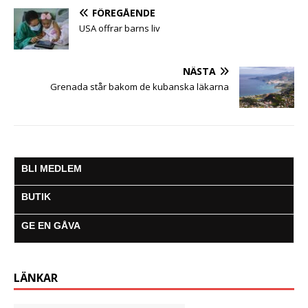
k
p
e
m
FÖREGÅENDE
r
USA offrar barns liv
NÄSTA
Grenada står bakom de kubanska läkarna
BLI MEDLEM
BUTIK
GE EN GÅVA
LÄNKAR