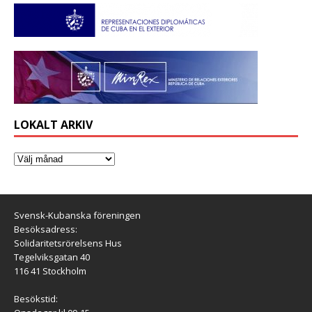
LOKALT ARKIV
Svensk-Kubanska föreningen
Besöksadress:
Solidaritetsrörelsens Hus
Tegelviksgatan 40
116 41 Stockholm
Besökstid: