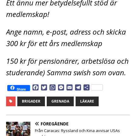
Ett ännu mer betydelsefullt stöd är
medlemskap!
Ange namn, e-post, adress och skicka
300 kr för ett års medlemskap
150 kr för pensionärer, arbetslösa och
studerande) Samma swish som ovan.
F
T
W
M
E
T
D
Share
a
w
h
e
m
e
e
c
i
a
s
a
l
l
BRIGADER
GRENADA
LÄKARE
e
t
t
s
i
e
a
b
t
s
e
l
g
o
e
A
n
r
o
r
p
g
a
FÖREGÅENDE
k
p
e
m
Från Caracas: Ryssland och Kina avvisar USAs
r