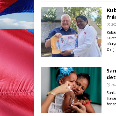
Kub
frå
20
Kubas
Guate
påtry
De
[ 
San
det
20
Sankt
Havan
för a