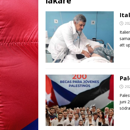
läkare
Ita
20
Itali
samar
att u
Pal
20
Pales
juni 
södra