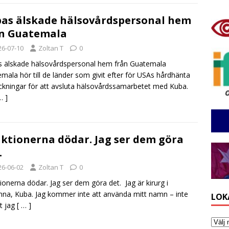
as älskade hälsovårdspersonal hem
n Guatemala
26-07-10
Zoltan T
0
 älskade hälsovårdspersonal hem från Guatemala
mala hör till de länder som givit efter för USAs hårdhänta
ckningar för att avsluta hälsovårdssamarbetet med Kuba.
… ]
ktionerna dödar. Jag ser dem göra
.
26-06-02
Zoltan T
0
ionerna dödar. Jag ser dem göra det. Jag är kirurg i
na, Kuba. Jag kommer inte att använda mitt namn – inte
LOK
tt jag
[ … ]