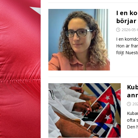
I en k
börjar
2026-05-
I en korri
Hon är fra
följt Nues
Kub
ann
20
Kuban
ofta 
Den h