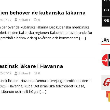
BL
BU
lien behöver de kubanska läkarna
26-07-27
Zoltan T
0
GE
en behöver de kubanska läkarna Det kubanska medicinska
betet i den italienska regionen Kalabrien är avgörande för
pprätthålla hälso- och sjukvården och kommer att
[ … ]
LÄN
estinsk läkare i Havanna
26-07-19
Zoltan T
0
tinsk läkare i Havanna Denna intervju genomfördes den 11
2026 i Havanna, Kuba Det israeliska folkmordet i Gaza,
 Libanon och i allt högre
[ … ]