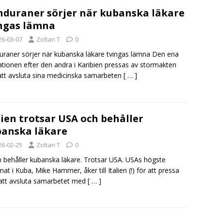
duraner sörjer när kubanska läkare
ngas lämna
26-03-07
Zoltan T
0
raner sörjer när kubanska läkare tvingas lämna Den ena
 nationen efter den andra i Karibien pressas av stormakten
tt avsluta sina medicinska samarbeten
[ … ]
lien trotsar USA och behåller
anska läkare
26-02-25
Zoltan T
0
en behåller kubanska läkare. Trotsar USA. USAs högste
mat i Kuba, Mike Hammer, åker till Italien (!) för att pressa
att avsluta samarbetet med
[ … ]