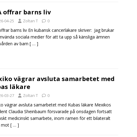
 offrar barns liv
26-04-25
Zoltan T
0
ffrar barns liv En kubansk cancerläkare skriver: Jag brukar
använda sociala medier för att ta upp så känsliga ämnen
vården av barn
[ … ]
iko vägrar avsluta samarbetet med
as läkare
26-03-27
Zoltan T
0
o vägrar avsluta samarbetet med Kubas läkare Mexikos
dent Claudia Sheinbaum försvarade på onsdagen fortsatt
skt medicinskt samarbete, inom ramen för ett bilateralt
, mot
[ … ]