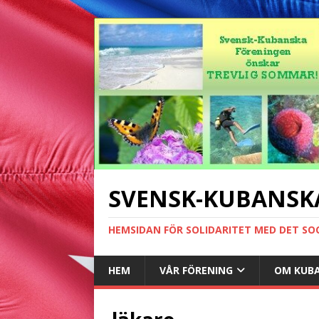
SVENSK-KUBANSK
HEMSIDAN FÖR SOLIDARITET MED DET SO
HEM
VÅR FÖRENING
OM KUB