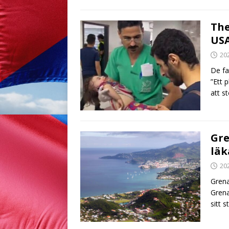
The
USA
20
De fa
”Ett 
att s
Gre
läk
20
Grena
Grena
sitt s