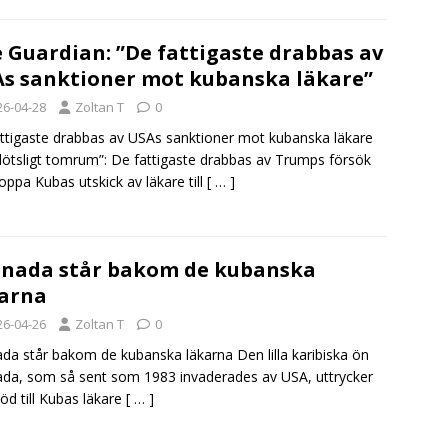
 Guardian: ”De fattigaste drabbas av
s sanktioner mot kubanska läkare”
26-04-28
Zoltan T
0
ttigaste drabbas av USAs sanktioner mot kubanska läkare
plötsligt tomrum”: De fattigaste drabbas av Trumps försök
toppa Kubas utskick av läkare till
[ … ]
nada står bakom de kubanska
arna
26-04-26
Zoltan T
0
da står bakom de kubanska läkarna Den lilla karibiska ön
da, som så sent som 1983 invaderades av USA, uttrycker
töd till Kubas läkare
[ … ]