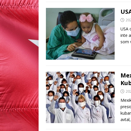
USA
20
USA o
inte 
som 
Mex
Kub
20
Mexik
presi
kuban
avtal