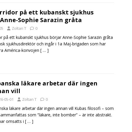
orridor på ett kubanskt sjukhus
 Anne-Sophie Sarazin gråta
05
Zoltan T
0
dor på ett kubanskt sjukhus börjar Anne-Sophie Sarazin gråta
nsk sjukhusdirektör och ingår i 1a Maj-brigaden som har
tra América-konvojen
[ … ]
anska läkare arbetar där ingen
an vill
26-05-01
Zoltan T
0
ska läkare arbetar där ingen annan vill Kubas filosofi – som
sammanfattas som ”läkare, inte bomber” – är inte abstrakt.
ar omsatts i
[ … ]