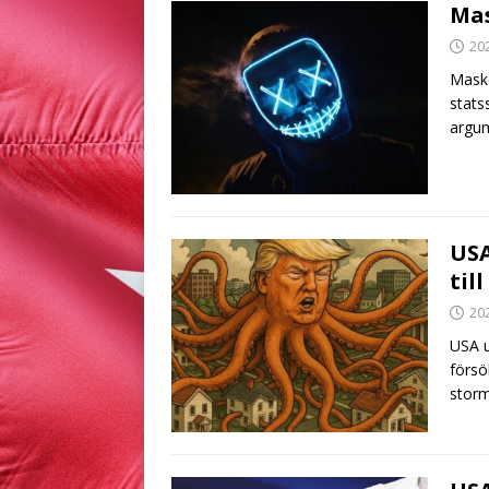
Mas
20
Maske
stats
argum
USA
til
20
USA u
försö
storm