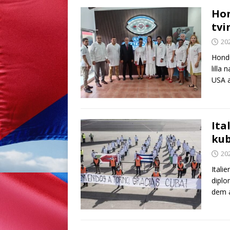
Hon
tvi
20
Hondu
lilla
USA a
Ita
kub
20
Itali
diplo
dem 