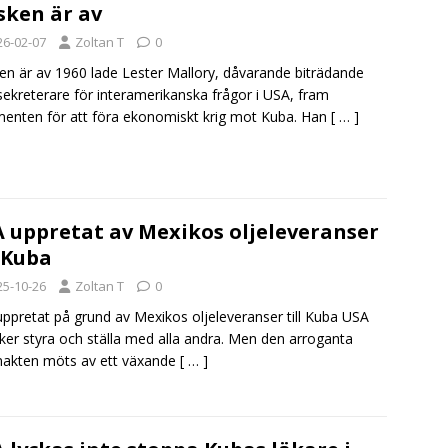
ken är av
26-02-07
Zoltan T
0
n är av 1960 lade Lester Mallory, dåvarande biträdande
sekreterare för interamerikanska frågor i USA, fram
enten för att föra ekonomiskt krig mot Kuba. Han
[ … ]
 uppretat av Mexikos oljeleveranser
l Kuba
25-10-26
Zoltan T
0
ppretat på grund av Mexikos oljeleveranser till Kuba USA
ker styra och ställa med alla andra. Men den arroganta
akten möts av ett växande
[ … ]