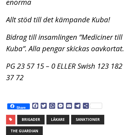
enorma
Allt stöd till det kämpande Kuba!
Bidrag till insamlingen ”Mediciner till
Kuba”. Alla pengar skickas oavkortat.
PG 23 57 15 – 0 ELLER Swish 123 182
37 72
F
T
W
M
E
T
D
Share
a
w
h
e
m
e
e
c
i
a
s
a
l
l
BRIGADER
LÄKARE
SANKTIONER
e
t
t
s
i
e
a
b
t
s
e
l
g
THE GUARDIAN