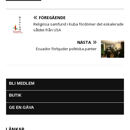
o
e
A
n
r
o
r
p
g
a
k
p
e
m
FÖREGÅENDE
r
Religiösa samfund i Kuba fördömer det eskalerade
våldet från USA
NÄSTA
Ecuador förbjuder politiska partier
BLI MEDLEM
BUTIK
GE EN GÅVA
LÄNKAR