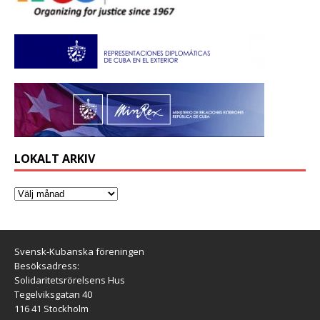
LOKALT ARKIV
Svensk-Kubanska föreningen
Besöksadress:
Solidaritetsrörelsens Hus
Tegelviksgatan 40
116 41 Stockholm