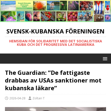
SVENSK-KUBANSKA FÖRENINGEN
HEMSIDAN FÖR SOLIDARITET MED DET SOCIALISTISKA
KUBA OCH DET PROGRESSIVA LATINAMERIKA
The Guardian: ”De fattigaste
drabbas av USAs sanktioner mot
kubanska läkare”
2026-04-28
Zoltan T