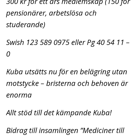
300 kr för ett års medlemskap (150 för
pensionärer, arbetslösa och
studerande)
Swish 123 589 0975 eller Pg 40 54 11 –
0
Kuba utsätts nu för en belägring utan
motstycke – bristerna och behoven är
enorma
Allt stöd till det kämpande Kuba!
Bidrag till insamlingen ”Mediciner till