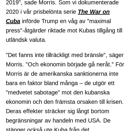
2019”, sade Morris. Som vi dokumenterade
2020 i vår prisbelönta serie
The War on
Cuba
införde Trump en våg av ”maximal
press”-åtgärder riktade mot Kubas tillgång till
utländsk valuta.
”Det fanns inte tillräckligt med bränsle”, säger
Morris. ”Och ekonomin började gå neråt.” För
Morris är de amerikanska sanktionerna inte
bara en faktor bland många – de utgör ett
”medvetet sabotage” mot den kubanska
ekonomin och den främsta orsaken till krisen.
Deras effekter sträcker sig långt bortom
begränsningar av handeln med USA. De
stänger också ute Kuba från det