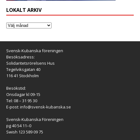
LOKALT ARKIV
Svensk-Kubanska föreningen
Besöksadress:
Solidaritetsrörelsens Hus
Tegelviksgatan 40
116 41 Stockholm
Besökstid:
Onsdagar kl 09-15
Tel: 08 – 31 95 30
E-post:
info@svensk-kubanska.se
Svensk-Kubanska Föreningen
pg 40 54 11–0
Swish 123 589 09 75