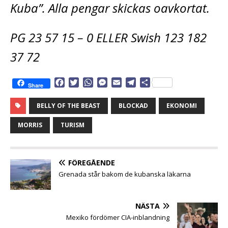
Kuba”. Alla pengar skickas oavkortat.
PG 23 57 15 – 0 ELLER Swish 123 182
37 72
F
T
W
M
E
T
D
Share
a
w
h
e
m
e
e
c
i
a
s
a
l
l
BELLY OF THE BEAST
BLOCKAD
EKONOMI
e
t
t
s
i
e
a
b
t
s
e
l
g
MORRIS
TURISM
o
e
A
n
r
o
r
p
g
a
k
p
e
m
FÖREGÅENDE
r
Grenada står bakom de kubanska läkarna
NÄSTA
Mexiko fördömer CIA-inblandning