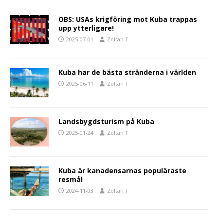
OBS: USAs krigföring mot Kuba trappas
upp ytterligare!
2025-07-01
Zoltan T
Kuba har de bästa stränderna i världen
2025-06-11
Zoltan T
Landsbygdsturism på Kuba
2025-01-24
Zoltan T
Kuba är kanadensarnas populäraste
resmål
2024-11-03
Zoltan T