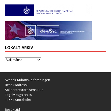
LOKALT ARKIV
Svensk-Kubanska föreningen
Besöksadress:
Solidaritetsrörelsens Hus
Tegelviksgatan 40
116 41 Stockholm
Besökstid: