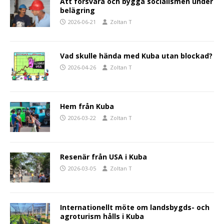
Att försvara och bygga socialismen under
belägring
2026-06-21
Zoltan T
Vad skulle hända med Kuba utan blockad?
2026-04-26
Zoltan T
Hem från Kuba
2026-03-22
Zoltan T
Resenär från USA i Kuba
2026-03-05
Zoltan T
Internationellt möte om landsbygds- och
agroturism hålls i Kuba