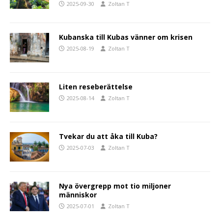
2025-09-30
Zoltan T
Kubanska till Kubas vänner om krisen
2025-08-19
Zoltan T
Liten reseberättelse
2025-08-14
Zoltan T
Tvekar du att åka till Kuba?
2025-07-03
Zoltan T
Nya övergrepp mot tio miljoner
människor
2025-07-01
Zoltan T