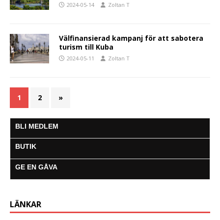
2024-05-14
Zoltan T
Välfinansierad kampanj för att sabotera
turism till Kuba
2024-05-11
Zoltan T
1
2
»
BLI MEDLEM
BUTIK
GE EN GÅVA
LÄNKAR