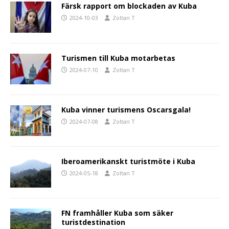
Färsk rapport om blockaden av Kuba
2024-10-03
Zoltan T
Turismen till Kuba motarbetas
2024-07-10
Zoltan T
Kuba vinner turismens Oscarsgala!
2024-07-08
Zoltan T
Iberoamerikanskt turistmöte i Kuba
2024-05-18
Zoltan T
FN framhåller Kuba som säker
turistdestination