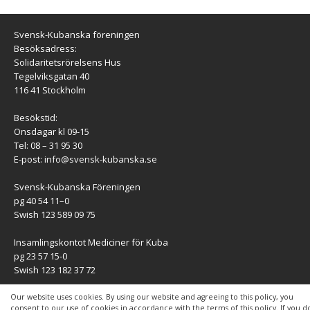
Svensk-Kubanska föreningen
Besöksadress:
Solidaritetsrörelsens Hus
Tegelviksgatan 40
116 41 Stockholm
Besökstid:
Onsdagar kl 09-15
Tel: 08 – 31 95 30
E-post:
info@svensk-kubanska.se
Svensk-Kubanska Föreningen
pg 40 54 11–0
Swish 123 589 09 75
Insamlingskontot Mediciner för Kuba
pg 23 57 15-0
Swish 123 182 37 72
KONTAKT
Our website uses cookies. By using our website and agreeing to this policy, you
consent to our use of cookies in accordance with the terms of this policy. If you d