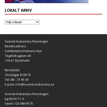
LOKALT ARKIV
Svensk-Kubanska föreningen
Besöksadress:
Solidaritetsrörelsens Hus
Tegelviksgatan 40
116 41 Stockholm
Besökstid:
Onsdagar kl 09-15
Tel: 08 – 31 95 30
E-post:
info@svensk-kubanska.se
Svensk-Kubanska Föreningen
pg 40 54 11–0
Swish 123 589 09 75