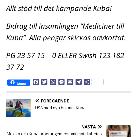
Allt stöd till det kämpande Kuba!
Bidrag till insamlingen ”Mediciner till
Kuba”. Alla pengar skickas oavkortat.
PG 23 57 15 – 0 ELLER Swish 123 182
37 72
F
T
W
M
E
T
D
Share
a
w
h
e
m
e
e
c
i
a
s
a
l
l
e
t
t
s
i
e
a
FÖREGÅENDE
b
t
s
e
l
g
USA med nya hot mot Kuba
o
e
A
n
r
o
r
p
g
a
k
p
e
m
NÄSTA
r
Mexiko och Kuba arbetar gemensamt mot diabetes