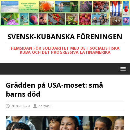
SVENSK-KUBANSKA FÖRENINGEN
HEMSIDAN FÖR SOLIDARITET MED DET SOCIALISTISKA
KUBA OCH DET PROGRESSIVA LATINAMERIKA
Grädden på USA-moset: små
barns död
2026-03-29
Zoltan T