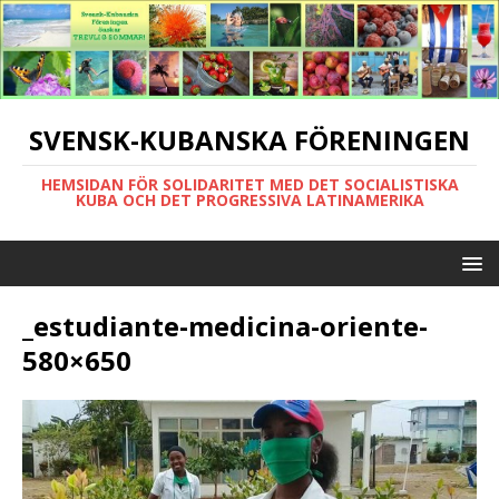
SVENSK-KUBANSKA FÖRENINGEN
HEMSIDAN FÖR SOLIDARITET MED DET SOCIALISTISKA
KUBA OCH DET PROGRESSIVA LATINAMERIKA
_estudiante-medicina-oriente-
580×650