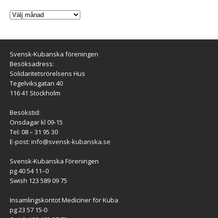
Svensk-Kubanska föreningen
Besöksadress:
Solidaritetsrörelsens Hus
Tegelviksgatan 40
116 41 Stockholm
Besökstid:
Onsdagar kl 09-15
Tel: 08 – 31 95 30
E-post:
info@svensk-kubanska.se
Svensk-Kubanska Föreningen
pg 40 54 11–0
Swish 123 589 09 75
Insamlingskontot Mediciner för Kuba
pg 23 57 15-0