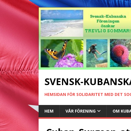
SVENSK-KUBANSK
HEMSIDAN FÖR SOLIDARITET MED DET SO
HEM
VÅR FÖRENING
OM KUB