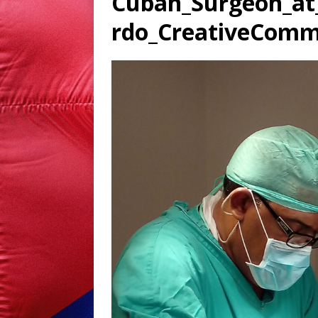
Cuban_Surgeon_at
rdo_CreativeCom