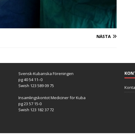
NÄSTA
KON
Svensk-Kubanska Föreningen
pg 40 54 11–0
Swish 123 589 09 75
Konta
Insamlingskontot Mediciner för Kuba
pg 23 57 15-0
Swish 123 182 37 72