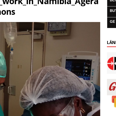
_work_in_Namibia_Agera
BL
mons
BU
GE
LÄN