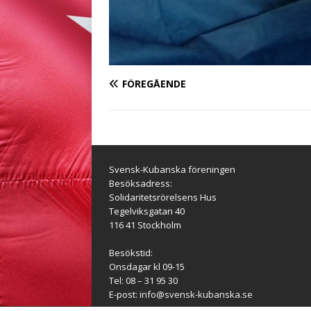
FÖREGÅENDE
Svensk-Kubanska föreningen
Besöksadress:
Solidaritetsrörelsens Hus
Tegelviksgatan 40
116 41 Stockholm
Besökstid:
Onsdagar kl 09-15
Tel: 08 – 31 95 30
E-post:
info@svensk-kubanska.se