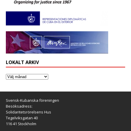
LOKALT ARKIV
Svensk-Kubanska föreningen
Besöksadress:
Solidaritetsrörelsens Hus
Tegelviksgatan 40
116 41 Stockholm