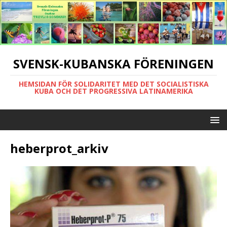
SVENSK-KUBANSKA FÖRENINGEN
HEMSIDAN FÖR SOLIDARITET MED DET SOCIALISTISKA
KUBA OCH DET PROGRESSIVA LATINAMERIKA
heberprot_arkiv