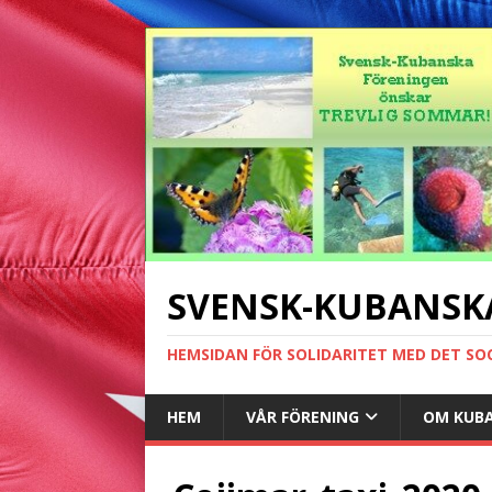
SVENSK-KUBANSK
HEMSIDAN FÖR SOLIDARITET MED DET SO
HEM
VÅR FÖRENING
OM KUB