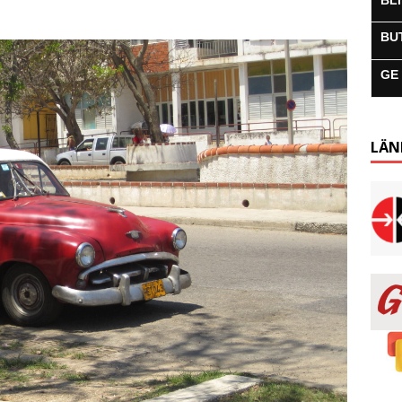
BL
BU
GE
LÄN