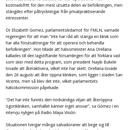
kostnadsfritt för den mest utsatta delen av befolkningen, men
stängdes efter påtryckningar från privatpraktiserande
intressenter.
Dr Elizabeth Gomez, parlamentsledamot för FMLN, varnade
regeringen för att man ”inte har råd att stänga en klinik som
har alla förutsättningar för att operera och behandla
befolkningen”. Hon tillade att hälsominister Ana Orellana
kallades till den lagstiftande församlingen för att förklara vad
som sker med detta program, som president Nayib Bukele
lovade att återaktivera, vilket inte har skett. Orellana lovade
den 26 augusti att åter öppna kliniken, som ligger i staden San
Vicente, men så blev det inte, vilket parlamentets
hälsokommission påpekade.
”Det har inte funnits den nödvändiga viljan att återöppna
ögonkliniken, samhället känner inget ansvar”, sa Gómez i en
intervju nyligen på Radio Maya Visión.
Situationen tvingar många salvadoraner att bege sig till