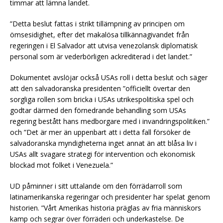
timmar att lämna landet.
”Detta beslut fattas i strikt tillämpning av principen om
ömsesidighet, efter det makalösa tillkännagivandet från
regeringen i El Salvador att utvisa venezolansk diplomatisk
personal som är vederbörligen ackrediterad i det landet.”
Dokumentet avslöjar också USAs roll i detta beslut och säger
att den salvadoranska presidenten ”officiellt övertar den
sorgliga rollen som bricka i USAs utrikespolitiska spel och
godtar därmed den förnedrande behandling som USAs
regering bestått hans medborgare med i invandringspolitiken.”
och ”Det är mer än uppenbart att i detta fall försöker de
salvadoranska myndigheterna inget annat än att blåsa liv i
USAs allt svagare strategi för intervention och ekonomisk
blockad mot folket i Venezuela.”
UD påminner i sitt uttalande om den förrädarroll som
latinamerikanska regeringar och presidenter har spelat genom
historien. ”Vårt Amerikas historia präglas av fria människors
kamp och segrar över förräderi och underkastelse. De