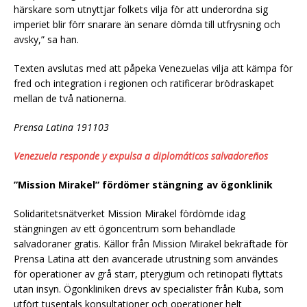
härskare som utnyttjar folkets vilja för att underordna sig
imperiet blir förr snarare än senare dömda till utfrysning och
avsky,” sa han.
Texten avslutas med att påpeka Venezuelas vilja att kämpa för
fred och integration i regionen och ratificerar brödraskapet
mellan de två nationerna.
Prensa Latina 191103
Venezuela responde y expulsa a diplomáticos salvadoreños
”Mission Mirakel” fördömer stängning av ögonklinik
Solidaritetsnätverket Mission Mirakel fördömde idag
stängningen av ett ögoncentrum som behandlade
salvadoraner gratis. Källor från Mission Mirakel bekräftade för
Prensa Latina att den avancerade utrustning som användes
för operationer av grå starr, pterygium och retinopati flyttats
utan insyn. Ögonkliniken drevs av specialister från Kuba, som
utfört tusentals konsultationer och operationer helt