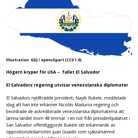
Illustration: GDJ / openclipart (CC0 1.0)
Högern kryper för USA – fallet El Salvador
El Salvadors regering utvisar venezolanska diplomater
El Salvadors nytillträdde president, Nayib Bukele, meddelade
idag att han inte erkänner Nicolás Maduros regering och
beordrade de ackrediterade venezolanska diplomaterna att
lämna landet inom 48 timmar. I en not från presidentpalatset i
San Salvador offentliggjorde Bukele sitt erkännande av
oppositionsledamoten Juan Guaidó som självutnämnd