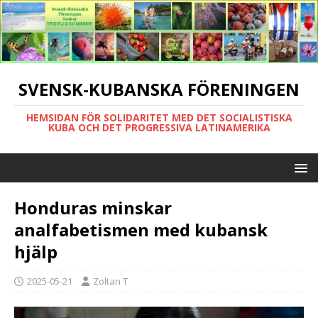
SVENSK-KUBANSKA FÖRENINGEN
HEMSIDAN FÖR SOLIDARITET MED DET SOCIALISTISKA
KUBA OCH DET PROGRESSIVA LATINAMERIKA
Honduras minskar
analfabetismen med kubansk
hjälp
2025-05-21
Zoltan T