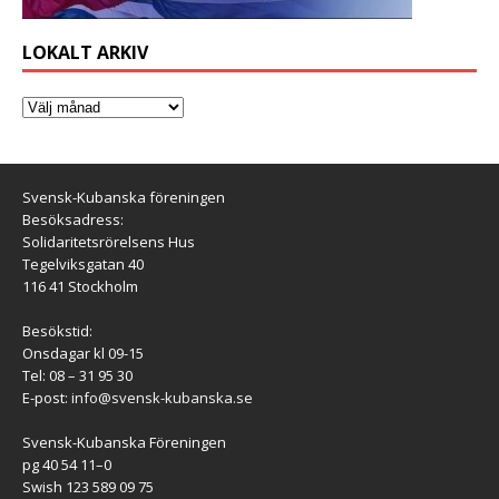
LOKALT ARKIV
Svensk-Kubanska föreningen
Besöksadress:
Solidaritetsrörelsens Hus
Tegelviksgatan 40
116 41 Stockholm
Besökstid:
Onsdagar kl 09-15
Tel: 08 – 31 95 30
E-post:
info@svensk-kubanska.se
Svensk-Kubanska Föreningen
pg 40 54 11–0
Swish 123 589 09 75