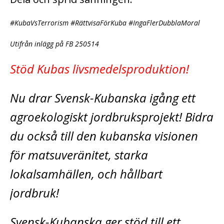
#KubaVsTerrorism #RättvisaFörKuba #IngaFlerDubblaMoral
Utifrån inlägg på FB 250514
Stöd Kubas livsmedelsproduktion!
Nu drar Svensk-Kubanska igång ett
agroekologiskt jordbruksprojekt! Bidra
du också till den kubanska visionen
för matsuveränitet, starka
lokalsamhällen, och hållbart
jordbruk!
Svensk-Kubanska ger stöd till ett