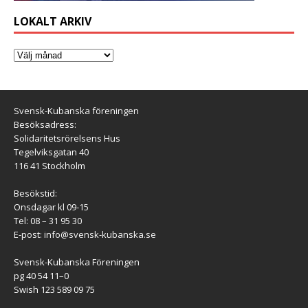
LOKALT ARKIV
Svensk-Kubanska föreningen
Besöksadress:
Solidaritetsrörelsens Hus
Tegelviksgatan 40
116 41 Stockholm
Besökstid:
Onsdagar kl 09-15
Tel: 08 – 31 95 30
E-post:
info@svensk-kubanska.se
Svensk-Kubanska Föreningen
pg 40 54 11–0
Swish 123 589 09 75