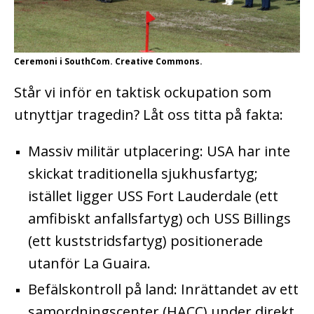
Ceremoni i SouthCom. Creative Commons.
​Står vi inför en taktisk ockupation som
utnyttjar tragedin? Låt oss titta på fakta:
​Massiv militär utplacering: USA har inte
skickat traditionella sjukhusfartyg;
istället ligger USS Fort Lauderdale (ett
amfibiskt anfallsfartyg) och USS Billings
(ett kuststridsfartyg) positionerade
utanför La Guaira.
Befälskontroll på land: Inrättandet av ett
samordningscenter (HACC) under direkt