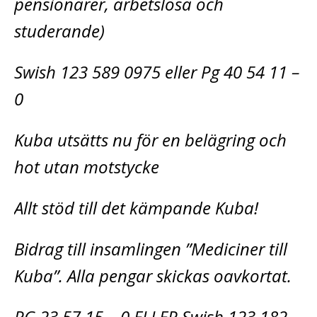
pensionärer, arbetslösa och
studerande)
Swish 123 589 0975 eller Pg 40 54 11 –
0
Kuba utsätts nu för en belägring och
hot utan motstycke
Allt stöd till det kämpande Kuba!
Bidrag till insamlingen ”Mediciner till
Kuba”. Alla pengar skickas oavkortat.
PG 23 57 15 – 0 ELLER Swish 123 182