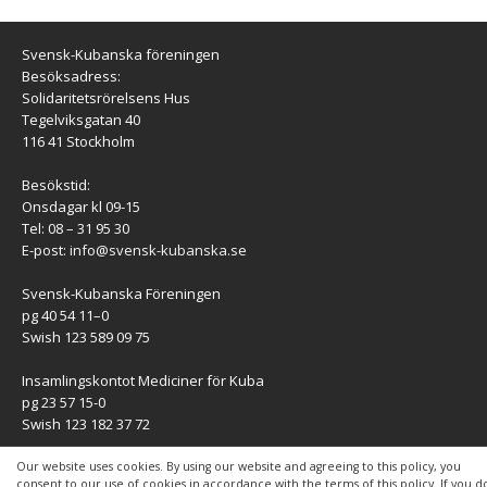
Svensk-Kubanska föreningen
Besöksadress:
Solidaritetsrörelsens Hus
Tegelviksgatan 40
116 41 Stockholm
Besökstid:
Onsdagar kl 09-15
Tel: 08 – 31 95 30
E-post:
info@svensk-kubanska.se
Svensk-Kubanska Föreningen
pg 40 54 11–0
Swish 123 589 09 75
Insamlingskontot Mediciner för Kuba
pg 23 57 15-0
Swish 123 182 37 72
KONTAKT
Our website uses cookies. By using our website and agreeing to this policy, you
consent to our use of cookies in accordance with the terms of this policy. If you d