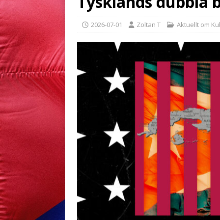
Tysklands dubbla b
2026-07-01
Zoltan T
Aktuellt om K