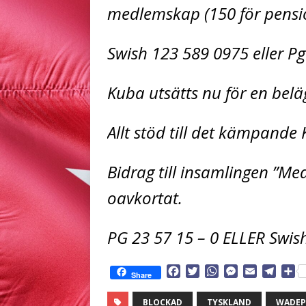
medlemskap (150 för pensio
Swish 123 589 0975 eller Pg
Kuba utsätts nu för en bel
Allt stöd till det kämpande
Bidrag till insamlingen ”Med
oavkortat.
PG 23 57 15 – 0 ELLER Swis
F
T
W
M
E
T
D
Share
a
w
h
e
m
e
e
c
i
a
s
a
l
l
BLOCKAD
TYSKLAND
WADEP