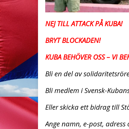
NEJ TILL ATTACK PÅ KUBA!
BRYT BLOCKADEN!
KUBA BEHÖVER OSS – VI BE
Bli en del av solidaritetsrö
Bli medlem i Svensk-Kuban
Eller skicka ett bidrag till 
Ange namn, e-post, adress o