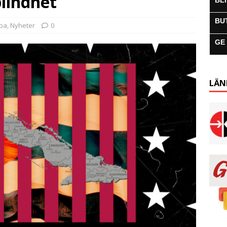
lindhet
BL
BU
uba
,
Nyheter
0
GE
LÄN