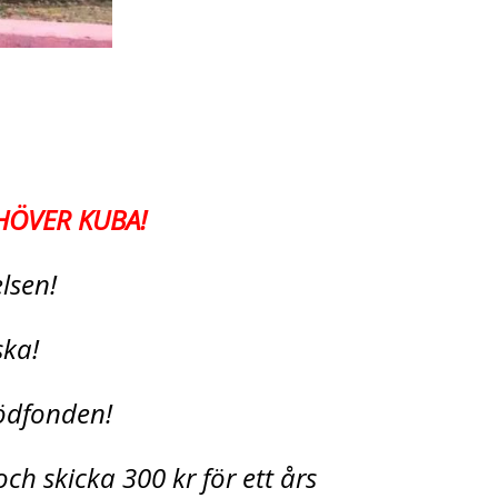
HÖVER KUBA!
relsen!
ska!
Stödfonden!
ch skicka 300 kr för ett års