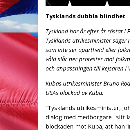
Tysklands dubbla blindhet
Tyskland har år efter år röstat 
Tysklands utrikesminister säger 
som inte ser apartheid eller fol
våld slår ner protester mot folkm
och anpassningen till kejsaren i V
Kubas utrikesminister Bruno Rod
USAs blockad av Kuba:
”Tysklands utrikesminister, J
dialog med medborgare i sitt l
blockaden mot Kuba, att han ’i