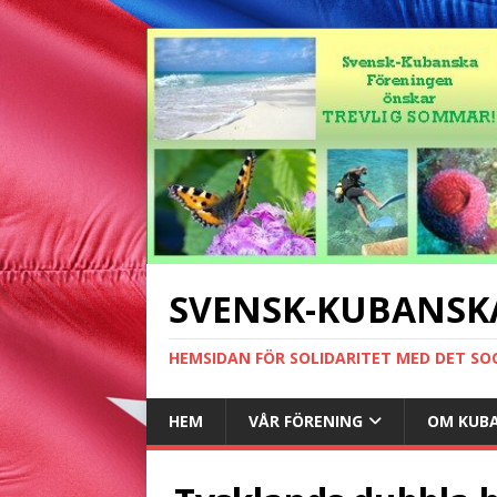
SVENSK-KUBANSK
HEMSIDAN FÖR SOLIDARITET MED DET SO
HEM
VÅR FÖRENING
OM KUB