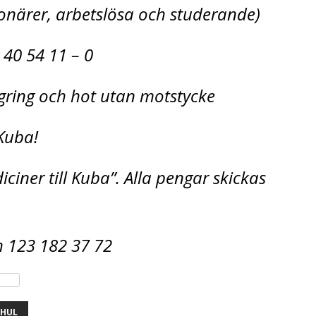
närer, arbetslösa och studerande)
 40 54 11 – 0
ägring och hot utan motstycke
 Kuba!
iciner till Kuba”. Alla pengar skickas
h 123 182 37 72
HUL