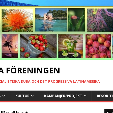
A FÖRENINGEN
CIALISTISKA KUBA OCH DET PROGRESSIVA LATINAMERIKA
A
KULTUR
KAMPANJER/PROJEKT
RESOR T