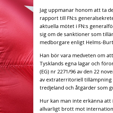
Jag uppmanar honom att ta de
rapport till FN:s generalsekret
aktuella mötet i FN:s general
sig om de sanktioner som till
medborgare enligt Helms-Burt
Han bör vara medveten om att 
Tysklands egna lagar och föro
(EG) nr 2271/96 av den 22 nov
av extraterritoriell tillämpning
tredjeland och åtgärder som gr
Hur kan man inte erkänna att 
allvarligt brott mot internation