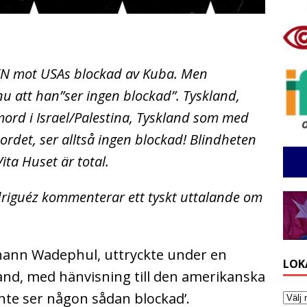
i FN mot USAs blockad av Kuba. Men
nu att han”ser ingen blockad”. Tyskland,
kmord i Israel/Palestina, Tyskland som med
ordet, ser alltså ingen blockad! Blindheten
ita Huset är total.
riguéz kommenterar ett tyskt uttalande om
ohann Wadephul, uttryckte under en
LOK
and, med hänvisning till den amerikanska
nte ser någon sådan blockad’.