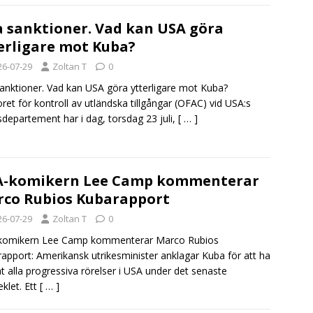
 sanktioner. Vad kan USA göra
erligare mot Kuba?
26-07-29
Zoltan T
0
sanktioner. Vad kan USA göra ytterligare mot Kuba?
ret för kontroll av utländska tillgångar (OFAC) vid USA:s
sdepartement har i dag, torsdag 23 juli,
[ … ]
A-komikern Lee Camp kommenterar
co Rubios Kubarapport
26-07-29
Zoltan T
0
komikern Lee Camp kommenterar Marco Rubios
apport: Amerikansk utrikesminister anklagar Kuba för att ha
t alla progressiva rörelser i USA under det senaste
eklet. Ett
[ … ]