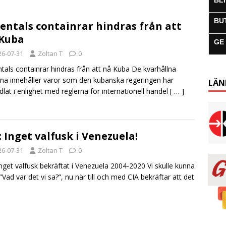
BL
BU
entals containrar hindras från att
Kuba
GE
26-07-31
Zoltan T
0
tals containrar hindras från att nå Kuba De kvarhållna
rna innehåller varor som den kubanska regeringen har
LÄN
dlat i enlighet med reglerna för internationell handel
[ … ]
: Inget valfusk i Venezuela!
26-07-31
Zoltan T
0
Inget valfusk bekräftat i Venezuela 2004-2020 Vi skulle kunna
”Vad var det vi sa?”, nu när till och med CIA bekräftar att det