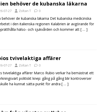
lien behöver de kubanska läkarna
26-07-27
Zoltan T
0
en behöver de kubanska läkarna Det kubanska medicinska
betet i den italienska regionen Kalabrien är avgörande för
pprätthålla hälso- och sjukvården och kommer att
[ … ]
ios tvivelaktiga affärer
26-07-27
Zoltan T
0
s tvivelaktiga affärer Marco Rubio verkar ha bemästrat ett
kningsvärt politiskt knep: gång på gång blir kontroverser
kulle ha kunnat sätta punkt för andra
[ … ]