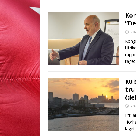
Kon
”De
20
Kongr
Utrik
rappo
taget
Kub
tru
(del
20
Ett l
”förh
läget