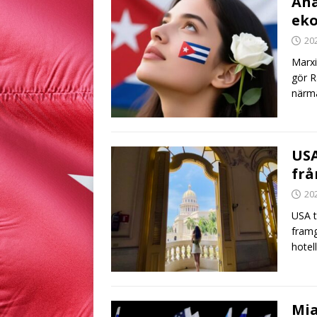
Ana
ek
20
Marxi
gör R
närma
USA
frå
20
USA t
framg
hotel
Mia