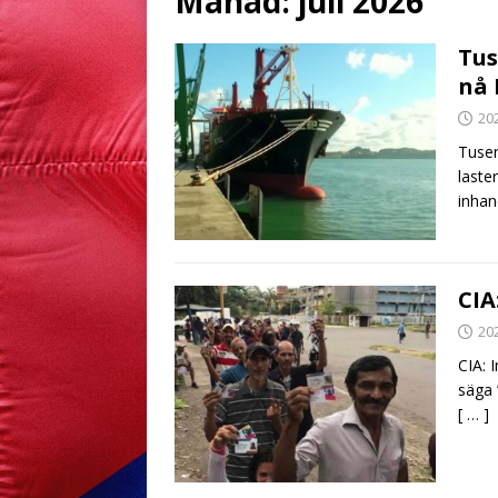
Månad:
juli 2026
Tus
nå 
20
Tusen
laste
inhan
CIA
20
CIA: 
säga 
[ … ]