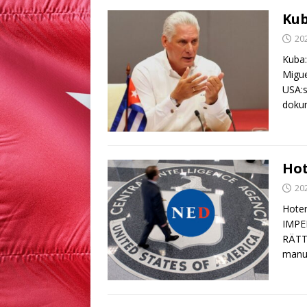
Kub
20
Kuba:
Migue
USA:s
doku
Hot
20
Hote
IMPE
RÄTT
manus