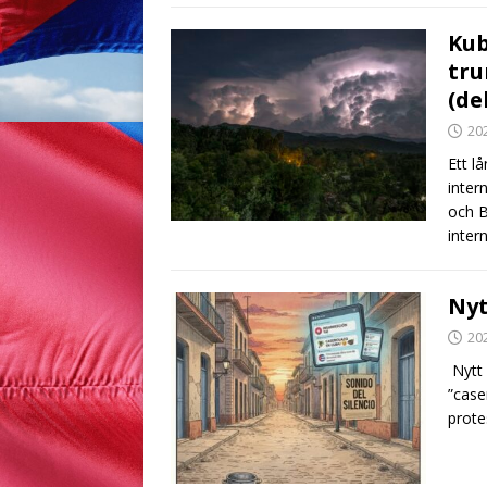
Kub
tru
(del
20
Ett l
inter
och B
inter
Nyt
20
Nytt 
”case
prote