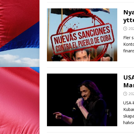
Nya
ytt
20
Fler 
Konto
finan
US
Mar
20
USA-
Kubar
skapa
halvs