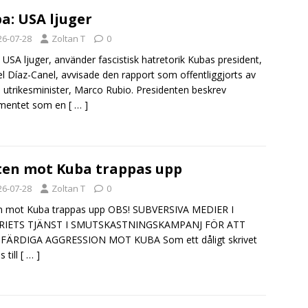
a: USA ljuger
26-07-28
Zoltan T
0
 USA ljuger, använder fascistisk hatretorik Kubas president,
l Díaz-Canel, avvisade den rapport som offentliggjorts av
 utrikesminister, Marco Rubio. Presidenten beskrev
mentet som en
[ … ]
en mot Kuba trappas upp
26-07-28
Zoltan T
0
n mot Kuba trappas upp OBS! SUBVERSIVA MEDIER I
RIETS TJÄNST I SMUTSKASTNINGSKAMPANJ FÖR ATT
FÄRDIGA AGGRESSION MOT KUBA Som ett dåligt skrivet
 till
[ … ]