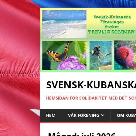
SVENSK-KUBANSK
HEMSIDAN FÖR SOLIDARITET MED DET SO
HEM
VÅR FÖRENING
OM KUB