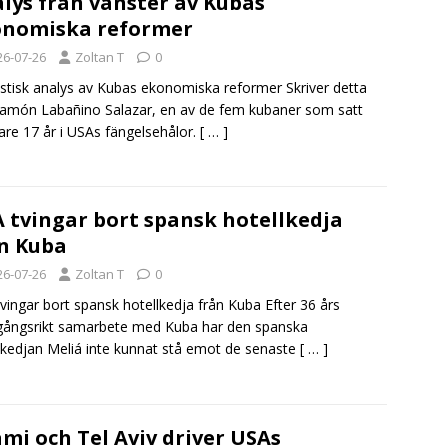
lys från vänster av Kubas
onomiska reformer
26-07-26
Zoltan T
0
stisk analys av Kubas ekonomiska reformer Skriver detta
amón Labañino Salazar, en av de fem kubaner som satt
re 17 år i USAs fängelsehålor.
[ … ]
 tvingar bort spansk hotellkedja
n Kuba
26-07-26
Zoltan T
0
vingar bort spansk hotellkedja från Kuba Efter 36 års
ångsrikt samarbete med Kuba har den spanska
lkedjan Meliá inte kunnat stå emot de senaste
[ … ]
mi och Tel Aviv driver USAs