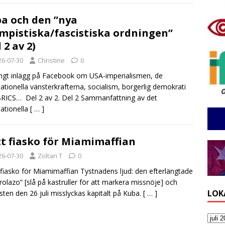
a och den ”nya
mpistiska/fascistiska ordningen”
 2 av 2)
26-07-30
Christine
0
ångt inlägg på Facebook om USA-imperialismen, de
nationella vänsterkrafterna, socialism, borgerlig demokrati
RICS… Del 2 av 2. Del 2 Sammanfattning av det
nationella
[ … ]
t fiasko för Miamimaffian
26-07-30
Zoltan T
0
fiasko för Miamimaffian Tystnadens ljud: den efterlängtade
rolazo” [slå på kastruller för att markera missnöje] och
LOK
sten den 26 juli misslyckas kapitalt på Kuba.
[ … ]