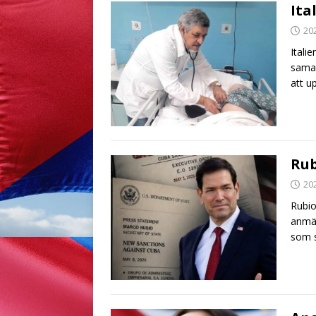
Ita
20
Itali
samar
att u
Rub
20
Rubio
anmär
som s