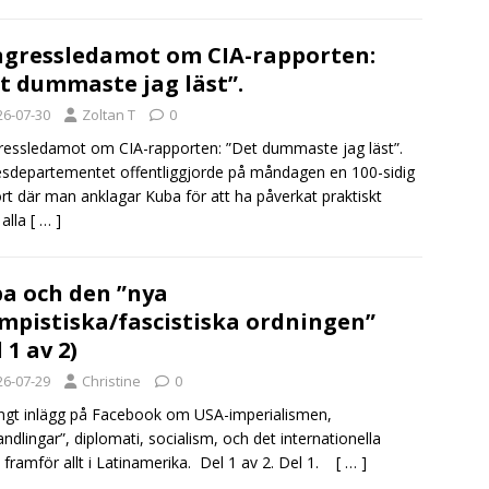
gressledamot om CIA-rapporten:
t dummaste jag läst”.
26-07-30
Zoltan T
0
essledamot om CIA-rapporten: ”Det dummaste jag läst”.
esdepartementet offentliggjorde på måndagen en 100-sidig
rt där man anklagar Kuba för att ha påverkat praktiskt
 alla
[ … ]
a och den ”nya
mpistiska/fascistiska ordningen”
 1 av 2)
26-07-29
Christine
0
ångt inlägg på Facebook om USA-imperialismen,
andlingar”, diplomati, socialism, och det internationella
, framför allt i Latinamerika. Del 1 av 2. Del 1.
[ … ]