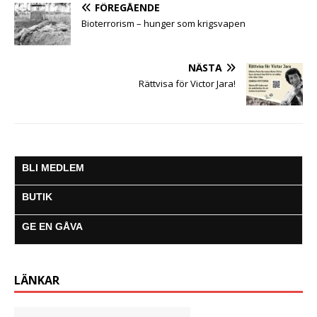
FÖREGÅENDE
r
Bioterrorism – hunger som krigsvapen
NÄSTA
Rättvisa för Victor Jara!
BLI MEDLEM
BUTIK
GE EN GÅVA
LÄNKAR