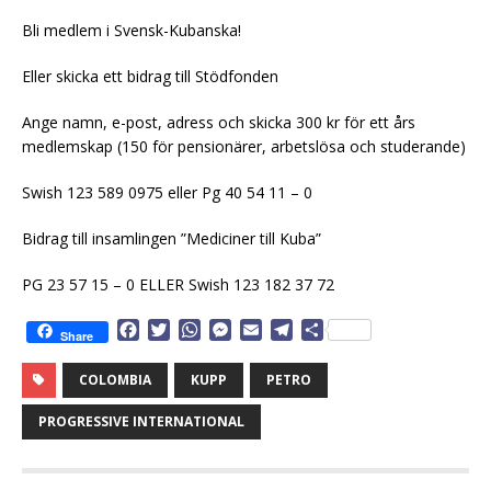
Bli medlem i Svensk-Kubanska!
Eller skicka ett bidrag till Stödfonden
Ange namn, e-post, adress och skicka 300 kr för ett års
medlemskap (150 för pensionärer, arbetslösa och studerande)
Swish 123 589 0975 eller Pg 40 54 11 – 0
Bidrag till insamlingen ”Mediciner till Kuba”
PG 23 57 15 – 0 ELLER Swish 123 182 37 72
F
T
W
M
E
T
D
Share
a
w
h
e
m
e
e
c
i
a
s
a
l
l
COLOMBIA
KUPP
PETRO
e
t
t
s
i
e
a
b
t
s
e
l
g
PROGRESSIVE INTERNATIONAL
o
e
A
n
r
o
r
p
g
a
k
p
e
m