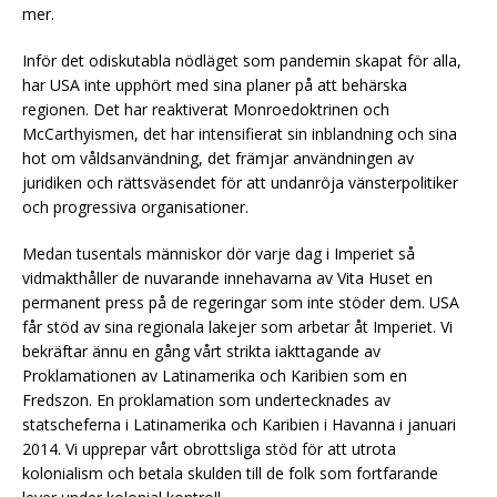
mer.
Inför det odiskutabla nödläget som pandemin skapat för alla,
har USA inte upphört med sina planer på att behärska
regionen. Det har reaktiverat Monroedoktrinen och
McCarthyismen, det har intensifierat sin inblandning och sina
hot om våldsanvändning, det främjar användningen av
juridiken och rättsväsendet för att undanröja vänsterpolitiker
och progressiva organisationer.
Medan tusentals människor dör varje dag i Imperiet så
vidmakthåller de nuvarande innehavarna av Vita Huset en
permanent press på de regeringar som inte stöder dem. USA
får stöd av sina regionala lakejer som arbetar åt Imperiet. Vi
bekräftar ännu en gång vårt strikta iakttagande av
Proklamationen av Latinamerika och Karibien som en
Fredszon. En proklamation som undertecknades av
statscheferna i Latinamerika och Karibien i Havanna i januari
2014. Vi upprepar vårt obrottsliga stöd för att utrota
kolonialism och betala skulden till de folk som fortfarande