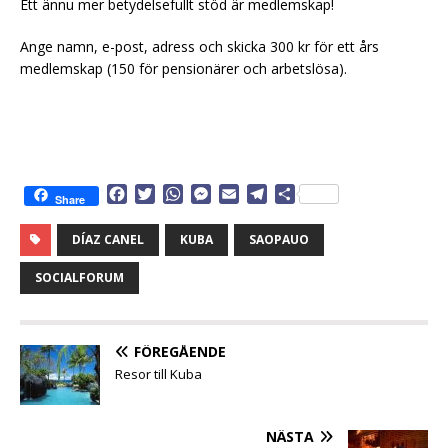
Ett ännu mer betydelsefullt stöd är medlemskap!
Ange namn, e-post, adress och skicka 300 kr för ett års
medlemskap (150 för pensionärer och arbetslösa).
F
T
W
M
E
T
D
Share
a
w
h
e
m
e
e
c
i
a
s
a
l
l
DÍAZ CANEL
KUBA
SAOPAUO
e
t
t
s
i
e
a
b
t
s
e
l
g
SOCIALFORUM
o
e
A
n
r
o
r
p
g
a
k
p
e
m
FÖREGÅENDE
r
Resor till Kuba
NÄSTA