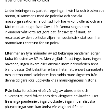
lever under kolonial kontroll.
Under ledningen av partiet, regeringen i vår lilla och blockerade
nation, tillsammans med de politiska och sociala
massorganisationerna och sitt folk har vi kontrollerat och är i
färd med att segra över Covid-19. Denna seger, som
inkluderar vårt löfte att göra det långsiktigt hållbart, är
resultatet av den politiska viljan i en socialistisk stat som har
människan i centrum för sin politik.
Efter mer än fyra månader av att bekämpa pandemin sörjer
Kuba förlusten av 87 liv. Men vi gläds åt att inget barn, ingen
havande, ingen läkare eller anställd inom hälsovården finns
bland dessa. Det bekräftar erfarenheten att enbart samarbete
och internationell solidaritet kan rädda mänskligheten från
denna tidigare icke upplevda kris i mänsklighetens historia.
Från Kuba fortsätter vi på vår väg av oberoende och
suveränitet, med folket som den viktigaste drivkraften. Det
finns inga pandemier, inga blockader, inga imperialistiska
påtryckningar som kan ändra vår väg bort från en