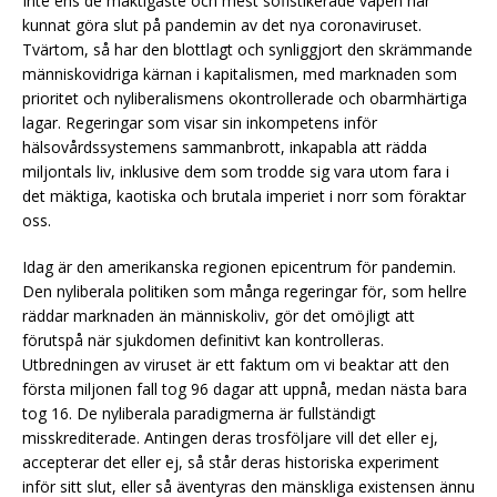
Inte ens de mäktigaste och mest sofistikerade vapen har
kunnat göra slut på pandemin av det nya coronaviruset.
Tvärtom, så har den blottlagt och synliggjort den skrämmande
människovidriga kärnan i kapitalismen, med marknaden som
prioritet och nyliberalismens okontrollerade och obarmhärtiga
lagar. Regeringar som visar sin inkompetens inför
hälsovårdssystemens sammanbrott, inkapabla att rädda
miljontals liv, inklusive dem som trodde sig vara utom fara i
det mäktiga, kaotiska och brutala imperiet i norr som föraktar
oss.
Idag är den amerikanska regionen epicentrum för pandemin.
Den nyliberala politiken som många regeringar för, som hellre
räddar marknaden än människoliv, gör det omöjligt att
förutspå när sjukdomen definitivt kan kontrolleras.
Utbredningen av viruset är ett faktum om vi beaktar att den
första miljonen fall tog 96 dagar att uppnå, medan nästa bara
tog 16. De nyliberala paradigmerna är fullständigt
misskrediterade. Antingen deras trosföljare vill det eller ej,
accepterar det eller ej, så står deras historiska experiment
inför sitt slut, eller så äventyras den mänskliga existensen ännu