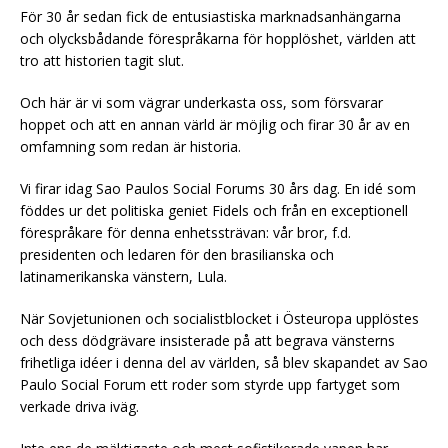
För 30 år sedan fick de entusiastiska marknadsanhängarna
och olycksbådande förespråkarna för hopplöshet, världen att
tro att historien tagit slut.
Och här är vi som vägrar underkasta oss, som försvarar
hoppet och att en annan värld är möjlig och firar 30 år av en
omfamning som redan är historia.
Vi firar idag Sao Paulos Social Forums 30 års dag. En idé som
föddes ur det politiska geniet Fidels och från en exceptionell
förespråkare för denna enhetssträvan: vår bror, f.d.
presidenten och ledaren för den brasilianska och
latinamerikanska vänstern, Lula.
När Sovjetunionen och socialistblocket i Östeuropa upplöstes
och dess dödgrävare insisterade på att begrava vänsterns
frihetliga idéer i denna del av världen, så blev skapandet av Sao
Paulo Social Forum ett roder som styrde upp fartyget som
verkade driva iväg.