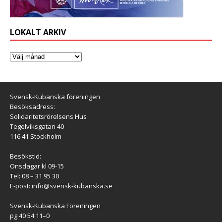
LOKALT ARKIV
Svensk-Kubanska föreningen
Besöksadress:
Solidaritetsrörelsens Hus
Tegelviksgatan 40
116 41 Stockholm
Besökstid:
Onsdagar kl 09-15
Tel: 08 – 31 95 30
E-post:
info@svensk-kubanska.se
Svensk-Kubanska Föreningen
pg 40 54 11–0