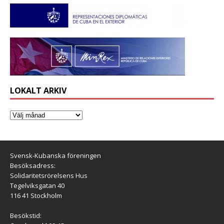
LOKALT ARKIV
Svensk-Kubanska föreningen
Besöksadress:
Solidaritetsrörelsens Hus
Tegelviksgatan 40
116 41 Stockholm
Besökstid: