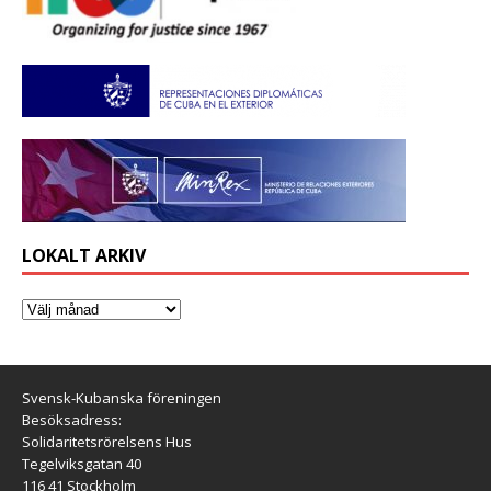
LOKALT ARKIV
Svensk-Kubanska föreningen
Besöksadress:
Solidaritetsrörelsens Hus
Tegelviksgatan 40
116 41 Stockholm