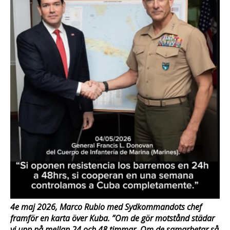
4e maj 2026, Marco Rubio med Sydkommandots chef
framför en karta över Kuba. ”Om de gör motstånd städar
vi upp på mellan 24 och 48 timmar. Om de samarbetar så