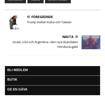
o
e
A
n
r
o
r
p
g
a
k
p
e
m
FÖREGÅENDE
r
Trump mellan Kuba och Taiwan
NÄSTA
Israel, USA och Argentina i den nya skandalen
Hondurasgate
BLI MEDLEM
BUTIK
GE EN GÅVA