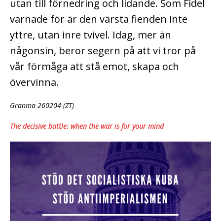
utan till förnedring och lidande. Som Fidel
varnade för är den värsta fienden inte
yttre, utan inre tvivel. Idag, mer än
någonsin, beror segern på att vi tror på
vår förmåga att stå emot, skapa och
övervinna.
Granma 260204 (ZT)
The decisive battle: when the war is for your mind