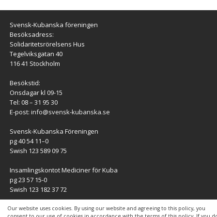
Svensk-Kubanska föreningen
Besöksadress:
Solidaritetsrörelsens Hus
Tegelviksgatan 40
116 41 Stockholm
Besökstid:
Onsdagar kl 09-15
Tel: 08 – 31 95 30
E-post:
info@svensk-kubanska.se
Svensk-Kubanska Föreningen
pg 40 54 11–0
Swish 123 589 09 75
Insamlingskontot Mediciner för Kuba
pg 23 57 15-0
Swish 123 182 37 72
KONTAKT
Our website uses cookies. By using our website and agreeing to this policy, you
consent to our use of cookies in accordance with the terms of this policy. If you d