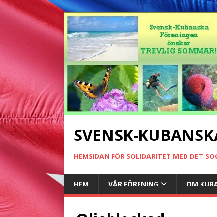
SVENSK-KUBANSK
HEMSIDAN FÖR SOLIDARITET MED DET SO
HEM
VÅR FÖRENING
OM KUB