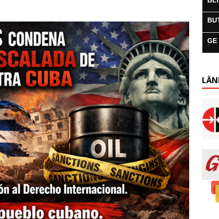
BL
BU
GE
LÄN