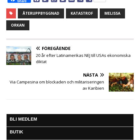
Share
a
w
h
e
m
e
e
c
i
a
s
a
l
l
ÅTERUPPBYGGNAD
KATASTROF
MELISSA
e
t
t
s
i
e
a
b
t
s
e
l
g
ORKAN
o
e
A
n
r
o
r
p
g
a
k
p
e
m
FÖREGÅENDE
r
20 år efter Latinamerikas NEJ till USAs ekonomiska
diktat
NÄSTA
Via Campesina om blockaden och militariseringen
av Karibien
BLI MEDLEM
BUTIK