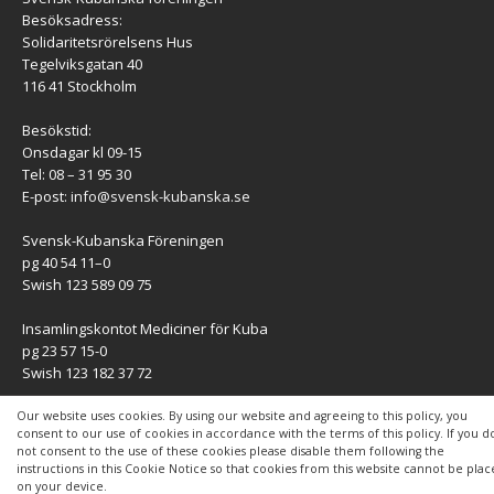
Besöksadress:
Solidaritetsrörelsens Hus
Tegelviksgatan 40
116 41 Stockholm
Besökstid:
Onsdagar kl 09-15
Tel: 08 – 31 95 30
E-post:
info@svensk-kubanska.se
Svensk-Kubanska Föreningen
pg 40 54 11–0
Swish 123 589 09 75
Insamlingskontot Mediciner för Kuba
pg 23 57 15-0
Swish 123 182 37 72
KONTAKT
Our website uses cookies. By using our website and agreeing to this policy, you
consent to our use of cookies in accordance with the terms of this policy. If you d
not consent to the use of these cookies please disable them following the
Kontaktuppgifter
instructions in this Cookie Notice so that cookies from this website cannot be pla
on your device.