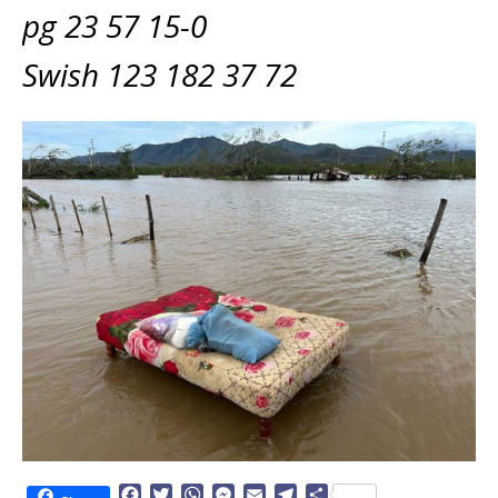
pg 23 57 15-0
Swish 123 182 37 72
F
T
W
M
E
T
D