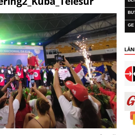
sering2_Kuba_Telesur
BL
BU
GE
LÄN