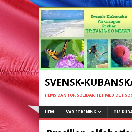
SVENSK-KUBANSK
HEMSIDAN FÖR SOLIDARITET MED DET SO
HEM
VÅR FÖRENING
OM KUB